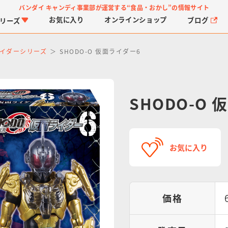
バンダイ キャンディ事業部が運営する
“食品・おかし”の情報サイト
お気に入り
オンライン
ショップ
ブログ
リーズ
イダーシリーズ
SHODO-O 仮面ライダー6
SHODO-O
PROJECT R.E.D.・ス
つりグミ
プリキュアシリーズ
チョコサプ
ガ
に
お気に入り
ーパー戦隊シリーズ
ス
価格