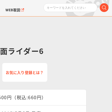
WEB取説
 仮面ライダー6
ンダムシリーズ
ふぉるめーしょん＆
ポケットモンスター
SMPシリーズ
ドラゴン
ポケモン
お気に入り登録とは？
クエアシール
600円（税込:660円）