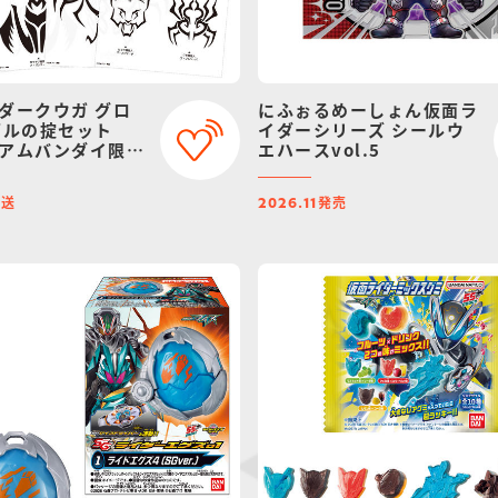
ダークウガ グロ
にふぉるめーしょん仮面ラ
ゲルの掟セット
イダーシリーズ シールウ
アムバンダイ限
エハースvol.5
ニューアル）
発送
発売
2026.11