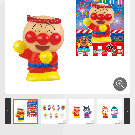
仮面ライダーシリー
キャラパキ
にふぉるめーしょん
ガンダムシリーズ
ポケモンスケールワ
アンパンマン
たまご
ま
ズ
＆スクエアシール
ールド
PROJECT R.E.D.・
つりグミ
ポケットモンスター
SMPシリーズ
サンリオキャラクタ
キャラデコ
わ
スーパー戦隊シリー
ーズ
ズ