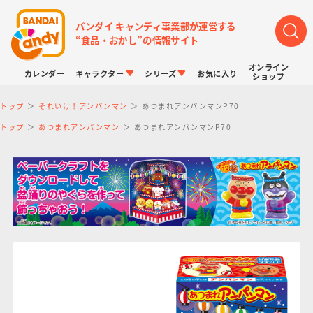
バンダイ キャンディ事業部が運営する
“食品・おかし”の情報サイト
オンライン
カレンダー
キャラクター
シリーズ
お気に入り
ショップ
トップ
それいけ！アンパンマン
あつまれアンパンマンP70
トップ
あつまれアンパンマン
あつまれアンパンマンP70
LINK TRAVELERS
チョコボックス
プリキュアシリーズ
チョコサプ
ドラゴンボール
ポケモンキッズ