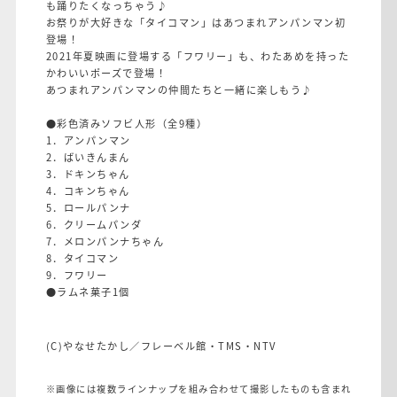
も踊りたくなっちゃう♪
お祭りが大好きな「タイコマン」はあつまれアンパンマン初
登場！
2021年夏映画に登場する「フワリー」も、わたあめを持った
かわいいポーズで登場！
あつまれアンパンマンの仲間たちと一緒に楽しもう♪
●彩色済みソフビ人形（全9種）
1．アンパンマン
2．ばいきんまん
3．ドキンちゃん
4．コキンちゃん
5．ロールパンナ
6．クリームパンダ
7．メロンパンナちゃん
8．タイコマン
9．フワリー
●ラムネ菓子1個
(C)やなせたかし／フレーベル館・TMS・NTV
※画像には複数ラインナップを組み合わせて撮影したものも含まれ