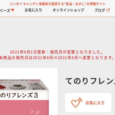
バンダイ キャンディ事業部が運営する
“食品・おかし”の情報サイト
お気に入り
オンライン
ショップ
ブログ
リーズ
2021年6月1日更新：発売月が変更となりました。
本商品の発売日は2021年8月⇒2021年9月へ変更となります
PROJECT R.E.D.・ス
つりグミ
プリキュアシリーズ
チョコサプ
ガ
に
ーパー戦隊シリーズ
ス
てのりフレン
お気に入り