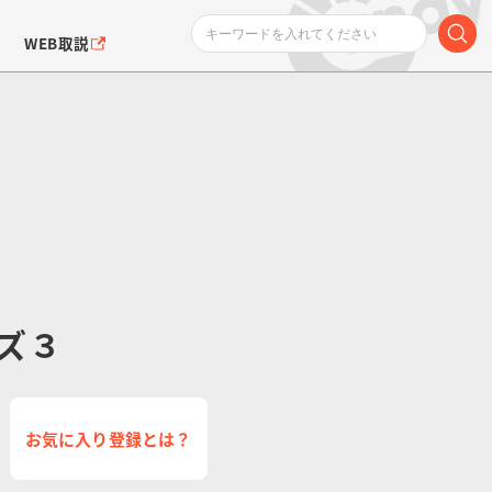
WEB取説
。
ンダムシリーズ
ふぉるめーしょん＆
ポケットモンスター
SMPシリーズ
ドラゴン
ポケモン
クエアシール
ズ３
お気に入り登録とは？