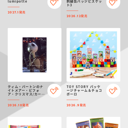
lumipotte
刺繍缶バッジビスケッ
ト3
発売
2027.1
発売
2026.12
ティム・バートンのナ
TOY STORY パッケ
イトメアー・ビフォ
ージチャーム＆チョコ
ア・クリスマス/カード
ボーロ
ソフトクッキー
発売
発売
2026.10
2026.9