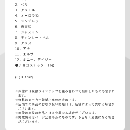
2．ベル
3．アリエル
4．オーロラ姫
5．シンデレラ
6．白雪姫
7．ジャスミン
8．ティンカー・ベル
9．アリス
10．アナ
11．エルサ
12．ミニー、デイジー
●チョコスナック 16g
(C)Disney
※画像には複数ラインナップを組み合わせて撮影したものも含まれ
ます。
※価格はメーカー希望小売価格表示です。
※店頭での商品のお取り扱い開始日は、店舗によって異なる場合が
ございます。
※画像は実際の商品とは多少異なる場合がございます。
※掲載情報はページ公開時点のものです。予告なく変更になる場合
がございます。