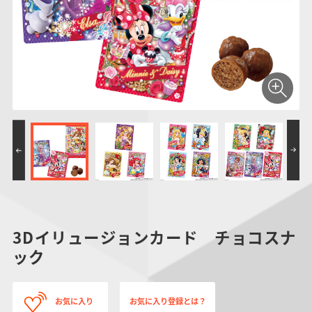
仮面ライダーシリー
キャラパキ
にふぉるめーしょん
ガンダムシリーズ
ポケモンスケールワ
アンパンマン
たまご
ま
ズ
＆スクエアシール
ールド
PROJECT R.E.D.・
つりグミ
ポケットモンスター
SMPシリーズ
サンリオキャラクタ
キャラデコ
わ
スーパー戦隊シリー
ーズ
ズ
3Dイリュージョンカード チョコスナ
ック
お気に入り
お気に入り登録とは？