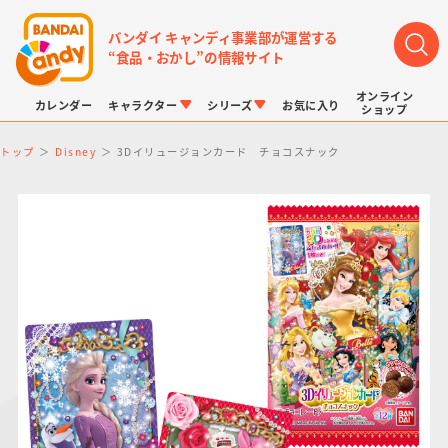
バンダイ キャンディ事業部が運営する
“食品・おかし”の情報サイト
オンライン
カレンダー
キャラクター
シリーズ
お気に入り
ショップ
トップ
Disney
3Dイリュージョンカード チョコスナック
LINK TRAVELERS
チョコボックス
プリキュアシリーズ
チョコサプ
ドラゴンボール
ポケモンキッズ