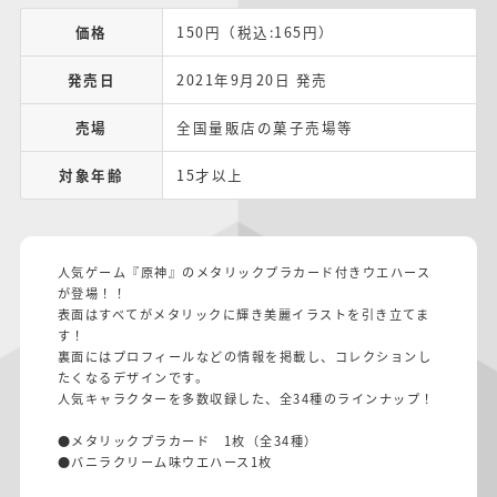
価格
150円（税込:165円）
発売日
2021年9月20日 発売
売場
全国量販店の菓子売場等
対象年齢
15才以上
人気ゲーム『原神』のメタリックプラカード付きウエハース
が登場！！
表面はすべてがメタリックに輝き美麗イラストを引き立てま
す！
裏面にはプロフィールなどの情報を掲載し、コレクションし
たくなるデザインです。
人気キャラクターを多数収録した、全34種のラインナップ！
●メタリックプラカード 1枚（全34種）
●バニラクリーム味ウエハース1枚