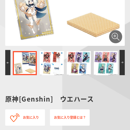
仮面ライダーシリー
キャラパキ
にふぉるめーしょん
ガンダムシリーズ
ポケモンスケールワ
アンパンマン
たまご
ま
ズ
＆スクエアシール
ールド
PROJECT R.E.D.・
つりグミ
ポケットモンスター
SMPシリーズ
サンリオキャラクタ
キャラデコ
わ
スーパー戦隊シリー
ーズ
ズ
原神[Genshin] ウエハース
お気に入り
お気に入り登録とは？