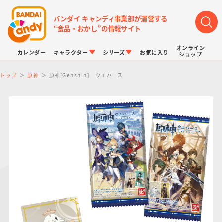
バンダイ キャンディ事業部が運営する
“食品・おかし”の情報サイト
オンライン
カレンダー
キャラクター
シリーズ
お気に入り
ショップ
トップ
原神
原神[Genshin] ウエハース
LINK TRAVELERS
チョコボックス
プリキュアシリーズ
チョコサプ
ドラゴンボール
ポケモンキッズ