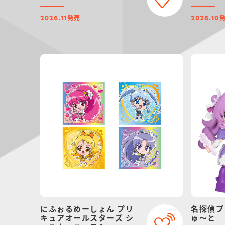
発売
2026.11
2026.10
にふぉるめーしょん プリ
名探偵プ
キュアオールスターズ シ
ゅ～と