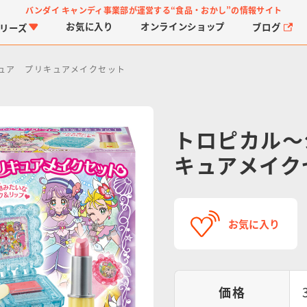
バンダイ キャンディ事業部が運営する
“食品・おかし”の情報サイト
お気に入り
オンライン
ショップ
ブログ
リーズ
ュア プリキュアメイクセット
トロピカル～
キュアメイク
PROJECT R.E.D.・ス
つりグミ
プリキュアシリーズ
チョコサプ
ガ
に
ーパー戦隊シリーズ
ス
お気に入り
価格