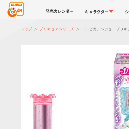
発売
カレンダー
キャラクター
シ
トップ
プリキュアシリーズ
トロピカル～ジュ！プリキ
LINK TRAVELERS
チョコボックス
仮面ライダーシリーズ
キャラパキ