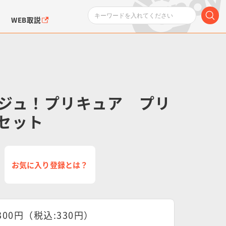
WEB取説
ジュ！プリキュア プリ
セット
ンダムシリーズ
ふぉるめーしょん＆
ポケットモンスター
SMPシリーズ
ドラゴン
ポケモン
クエアシール
お気に入り登録とは？
300円（税込:330円）