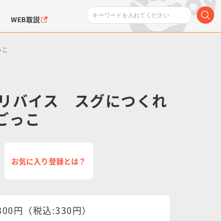
WEB取説
っこ
リバイス スグにつくれ
ごっこ
ンダムシリーズ
ふぉるめーしょん＆
ポケットモンスター
SMPシリーズ
ドラゴン
ポケモン
クエアシール
お気に入り登録とは？
300円（税込:330円）