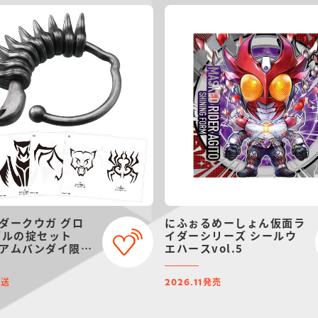
ダークウガ グロ
にふぉるめーしょん仮面ラ
ゲルの掟セット
イダーシリーズ シールウ
アムバンダイ限
エハースvol.5
ニューアル）
発送
発売
2026.11