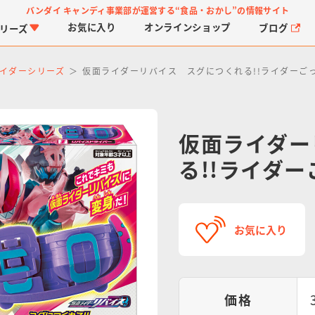
バンダイ キャンディ事業部が運営する
“食品・おかし”の情報サイト
お気に入り
オンライン
ショップ
ブログ
リーズ
イダーシリーズ
仮面ライダーリバイス スグにつくれる!!ライダーご
仮面ライダー
る!!ライダー
PROJECT R.E.D.・ス
つりグミ
プリキュアシリーズ
チョコサプ
ガ
に
ーパー戦隊シリーズ
ス
お気に入り
価格