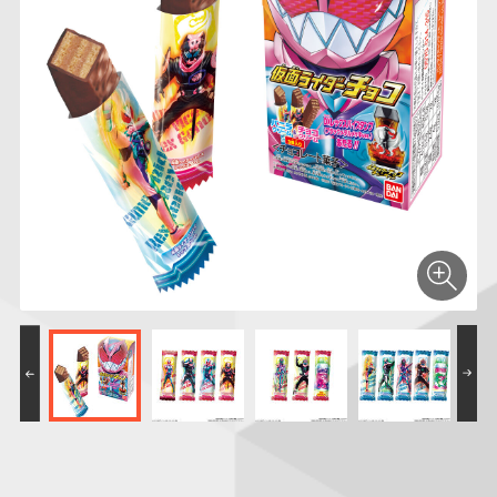
仮面ライダーシリー
キャラパキ
にふぉるめーしょん
ガンダムシリーズ
ポケモンスケールワ
アンパンマン
たまご
ま
ズ
＆スクエアシール
ールド
PROJECT R.E.D.・
つりグミ
ポケットモンスター
SMPシリーズ
サンリオキャラクタ
キャラデコ
わ
スーパー戦隊シリー
ーズ
ズ