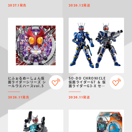
ル）
発売
発送
2027.1
2026.12
にふぉるめーしょん仮
SO-DO CHRONICLE
面ライダーシリーズ シ
仮面ライダーG7 ＆ 仮
ールウエハースvol.5
面ライダーG3-X セッ
ト
発売
発送
2026.11
2026.11