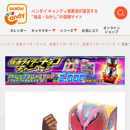
バンダイ キャンディ事業部が運営する
“食品・おかし”の情報サイト
オンライン
カレンダー
キャラクター
シリーズ
お気に入り
ショップ
トップ
仮面ライダーマイス、仮面ライダーゼッツ、仮面ライダーシリーズ
仮面
LINK TRAVELERS
チョコボックス
プリキュアシリーズ
チョコサプ
ドラゴンボール
ポケモンキッズ