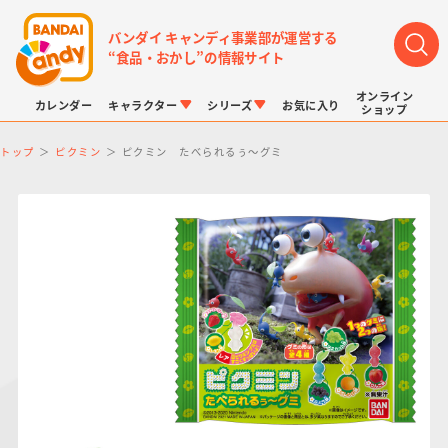
バンダイ キャンディ事業部が運営する
“食品・おかし”の情報サイト
オンライン
カレンダー
キャラクター
シリーズ
お気に入り
ショップ
トップ
ピクミン
ピクミン たべられるぅ～グミ
LINK TRAVELERS
チョコボックス
プリキュアシリーズ
チョコサプ
ドラゴンボール
ポケモンキッズ