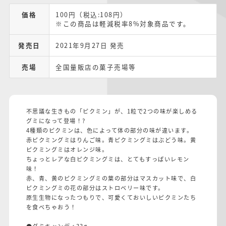
価格
100円（税込:108円）
※この商品は軽減税率8%対象商品です。
発売日
2021年9月27日 発売
売場
全国量販店の菓子売場等
不思議な生きもの「ピクミン」が、1粒で2つの味が楽しめる
グミになって登場！?
4種類のピクミンは、色によって体の部分の味が違います。
赤ピクミングミはりんご味。青ピクミングミはぶどう味。黄
ピクミングミはオレンジ味。
ちょっとレアな白ピクミングミは、とてもすっぱいレモン
味！
赤、青、黄のピクミングミの葉の部分はマスカット味で、白
ピクミングミの花の部分はストロベリー味です。
原生生物になったつもりで、可愛くておいしいピクミンたち
を食べちゃおう！
●グミキャンディ33g