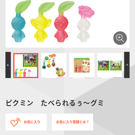
仮面ライダーシリー
キャラパキ
にふぉるめーしょん
ガンダムシリーズ
ポケモンスケールワ
アンパンマン
たまご
ま
ズ
＆スクエアシール
ールド
PROJECT R.E.D.・
つりグミ
ポケットモンスター
SMPシリーズ
サンリオキャラクタ
キャラデコ
わ
スーパー戦隊シリー
ーズ
ズ
ピクミン たべられるぅ～グミ
お気に入り
お気に入り登録とは？