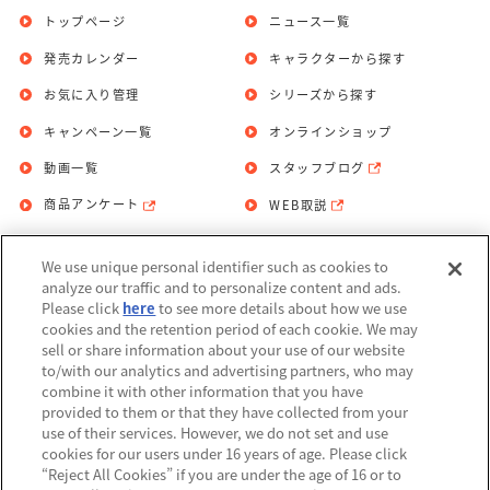
トップページ
ニュース一覧
発売カレンダー
キャラクターから探す
お気に入り管理
シリーズから探す
キャンペーン一覧
オンラインショップ
動画一覧
スタッフブログ
商品アンケート
WEB取説
We use unique personal identifier such as cookies to
お問い合わせ
個人情報保護方針
analyze our traffic and to personalize content and ads.
Please click
here
to see more details about how we use
利用規約
cookies and the retention period of each cookie. We may
sell or share information about your use of our website
Do Not Sell or Share My Personal
to/with our analytics and advertising partners, who may
Information
combine it with other information that you have
provided to them or that they have collected from your
アレルギー情報
use of their services. However, we do not set and use
cookies for our users under 16 years of age. Please click
“Reject All Cookies” if you are under the age of 16 or to