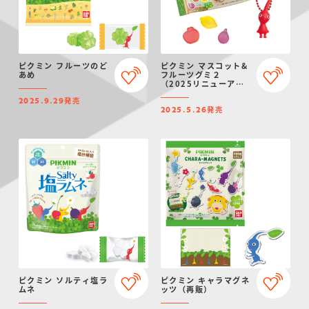
ピクミン フルーツのど
ピクミン マスコット&
あめ
フルーツグミ２
（2025リニューア
ル）
発売
2025.9.29
発売
2025.5.26
ピクミン ソルティ塩ラ
ピクミン キャラマグネ
ムネ
ッツ（再販）