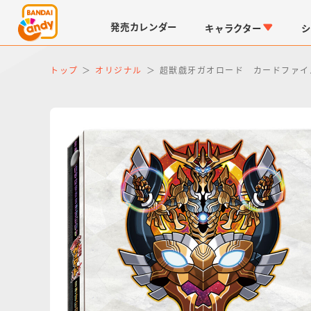
発売
カレンダー
キャラクター
シ
トップ
オリジナル
超獣戯牙ガオロード カードファイ
LINK TRAVELERS
チョコボックス
仮面ライダーシリーズ
キャラパキ