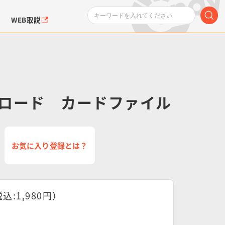
WEB取説
ロード カードファイル
ンダムシリーズ
ふぉるめーしょん＆
ポケットモンスター
SMPシリーズ
ドラゴン
ポケモン
お気に入り登録とは？
クエアシール
税込:1,980円）