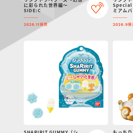
に彩られた世界編～
Specia
SIDE:C
ミアムバ
発売
発
2026.11
2026.9
SHARIRIT GUMMY（シ
もっちり