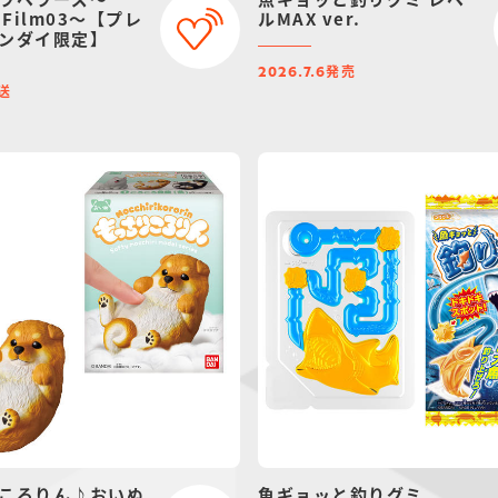
l Film03～【プレ
ルMAX ver.
ンダイ限定】
発売
2026.7.6
送
ころりん♪おいぬ
魚ギョッと釣りグミ