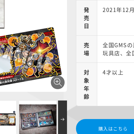
発
2021年12
売
日
売
全国GMS
場
玩具店、全
対
4才以上
象
年
齢
購入はこちら