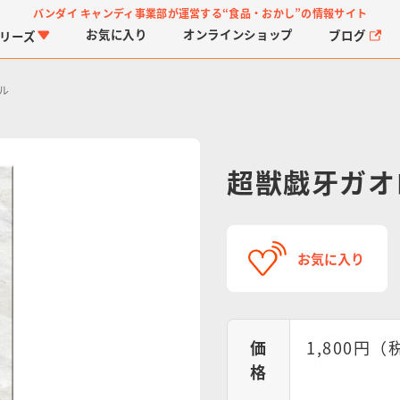
バンダイ キャンディ事業部が運営する
“食品・おかし”の情報サイト
お気に入り
オンライン
ショップ
ブログ
リーズ
ル
超獣戯牙ガオ
PROJECT R.E.D.・ス
つりグミ
プリキュアシリーズ
チョコサプ
ガ
に
お気に入り
ーパー戦隊シリーズ
ス
価
1,800円（
格