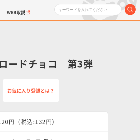
WEB取説
ロードチョコ 第3弾
ンダムシリーズ
ふぉるめーしょん＆
ポケットモンスター
SMPシリーズ
ドラゴン
ポケモン
お気に入り登録とは？
クエアシール
120円（税込:132円）