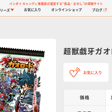
バンダイ キャンディ事業部が運営する
“食品・おかし”の情報サイト
お気に入り
オンライン
ショップ
ブログ
リーズ
超獣戯牙ガオ
PROJECT R.E.D.・ス
つりグミ
プリキュアシリーズ
チョコサプ
ガ
に
お気に入り
ーパー戦隊シリーズ
ス
価格