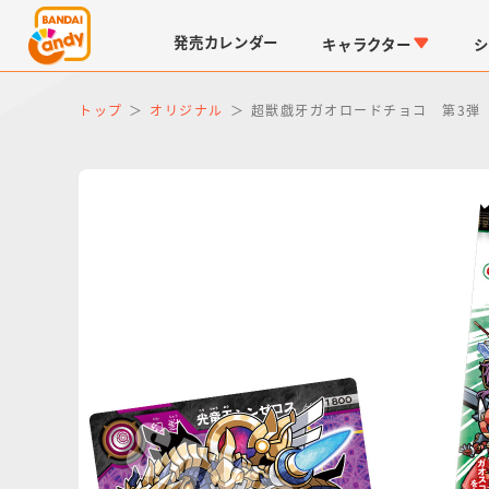
発売
カレンダー
キャラクター
シ
トップ
オリジナル
超獣戯牙ガオロードチョコ 第3弾
LINK TRAVELERS
チョコボックス
仮面ライダーシリーズ
キャラパキ