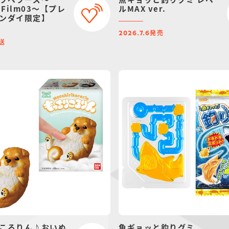
l Film03～【プレ
ルMAX ver.
ンダイ限定】
発売
2026.7.6
送
ころりん♪おいぬ
魚ギョッと釣りグミ