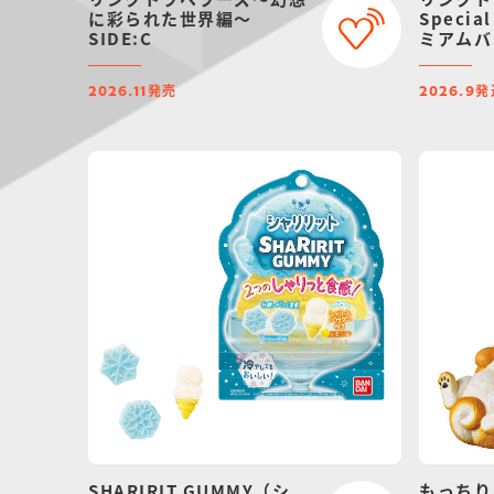
に彩られた世界編～
Specia
SIDE:C
ミアムバ
発売
発
2026.11
2026.9
SHARIRIT GUMMY（シ
もっちり