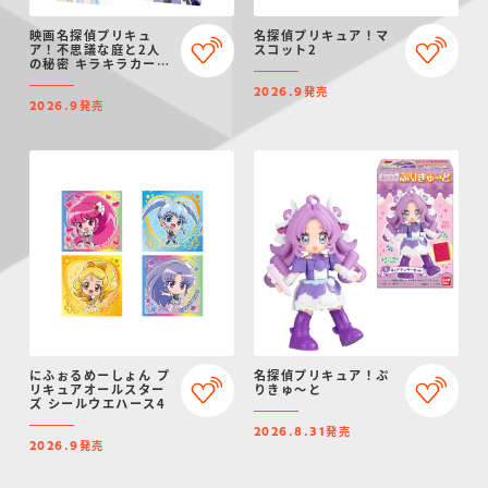
映画名探偵プリキュ
名探偵プリキュア！マ
ア！不思議な庭と2人
スコット2
の秘密 キラキラカード
グミ
発売
2026.9
発売
2026.9
にふぉるめーしょん プ
名探偵プリキュア！ぷ
リキュアオールスター
りきゅ～と
ズ シールウエハース4
発売
2026.8.31
発売
2026.9