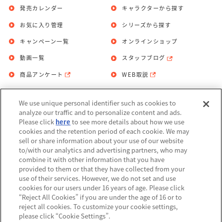
発売カレンダー
キャラクターから探す
お気に入り管理
シリーズから探す
キャンペーン一覧
オンラインショップ
動画一覧
スタッフブログ
商品アンケート
WEB取説
We use unique personal identifier such as cookies to
お問い合わせ
個人情報保護方針
analyze our traffic and to personalize content and ads.
Please click
here
to see more details about how we use
利用規約
cookies and the retention period of each cookie. We may
sell or share information about your use of our website
Do Not Sell or Share My Personal
to/with our analytics and advertising partners, who may
Information
combine it with other information that you have
provided to them or that they have collected from your
アレルギー情報
use of their services. However, we do not set and use
cookies for our users under 16 years of age. Please click
“Reject All Cookies” if you are under the age of 16 or to
reject all cookies. To customize your cookie settings,
please click “Cookie Settings”.