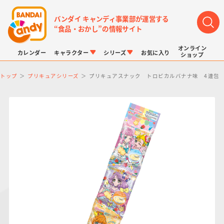
バンダイ キャンディ事業部が運営する
“食品・おかし”の情報サイト
オンライン
カレンダー
キャラクター
シリーズ
お気に入り
ショップ
トップ
プリキュアシリーズ
プリキュアスナック トロピカルバナナ味 4連包
LINK TRAVELERS
チョコボックス
プリキュアシリーズ
チョコサプ
ドラゴンボール
ポケモンキッズ