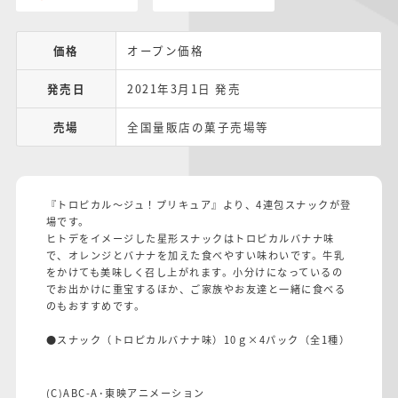
価格
オープン価格
発売日
2021年3月1日 発売
売場
全国量販店の菓子売場等
『トロピカル～ジュ！プリキュア』より、4連包スナックが登
場です。
ヒトデをイメージした星形スナックはトロピカルバナナ味
で、オレンジとバナナを加えた食べやすい味わいです。牛乳
をかけても美味しく召し上がれます。小分けになっているの
でお出かけに重宝するほか、ご家族やお友達と一緒に食べる
のもおすすめです。
●スナック（トロピカルバナナ味）10ｇ×4パック（全1種）
(C)ABC-A･東映アニメーション