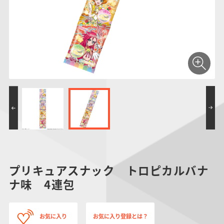
仮面ライダーシリー
キャラパキ
にふぉるめーしょん
ガンダムシリーズ
ポケモンスケールワ
アンパンマン
たまご
ま
ズ
＆スクエアシール
ールド
PROJECT R.E.D.・
つりグミ
ポケットモンスター
SMPシリーズ
サンリオキャラクタ
キャラデコ
わ
スーパー戦隊シリー
ーズ
ズ
プリキュアスナック トロピカルバナ
ナ味 4連包
お気に入り
お気に入り登録とは？