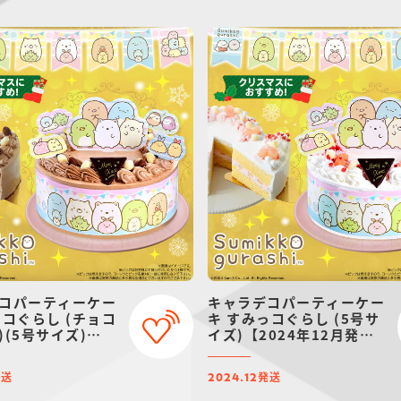
コパーティーケー
キャラデコパーティーケー
っコぐらし (チョコ
キ すみっコぐらし (5号サ
)(5号サイズ)
イズ)【2024年12月発
4年12月発送・クリ
送・クリスマス予約】
約】
発送
発送
2024.12