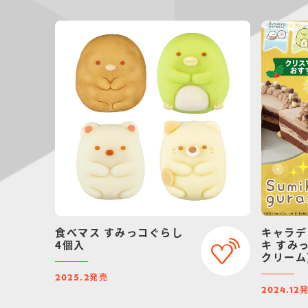
食べマス すみっコぐらし
キャラデ
4個入
キ すみ
クリーム
【202
発売
2025.2
スマス予
2024.12