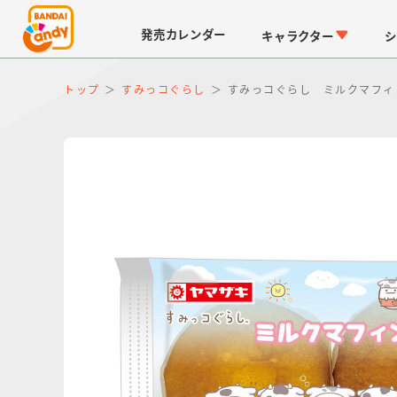
発売
カレンダー
キャラクター
シ
トップ
すみっコぐらし
すみっコぐらし ミルクマフィ
LINK TRAVELERS
チョコボックス
仮面ライダーシリーズ
キャラパキ