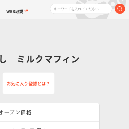
WEB取説
し ミルクマフィン
ンダムシリーズ
ふぉるめーしょん＆
ポケットモンスター
SMPシリーズ
ドラゴン
ポケモン
お気に入り登録とは？
クエアシール
オープン価格