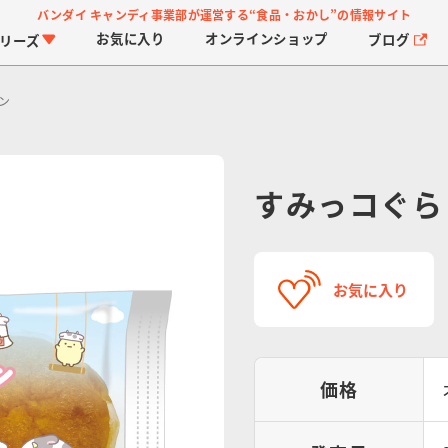
バンダイ キャンディ事業部が運営する
“食品・おかし”の情報サイト
お気に入り
オンライン
ショップ
ブログ
リーズ
ン
すみっコぐら
PROJECT R.E.D.・ス
つりグミ
プリキュアシリーズ
チョコサプ
ガ
に
お気に入り
ーパー戦隊シリーズ
ス
価格