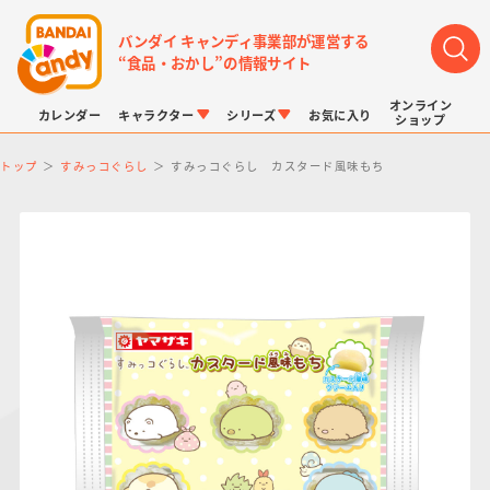
バンダイ キャンディ事業部が運営する
“食品・おかし”の情報サイト
オンライン
カレンダー
キャラクター
シリーズ
お気に入り
ショップ
トップ
すみっコぐらし
すみっコぐらし カスタード風味もち
LINK TRAVELERS
チョコボックス
プリキュアシリーズ
チョコサプ
ドラゴンボール
ポケモンキッズ