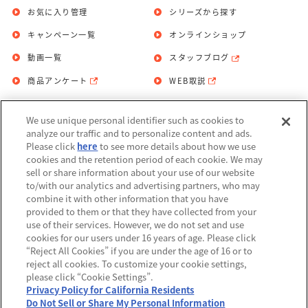
お気に入り管理
シリーズから探す
キャンペーン一覧
オンラインショップ
動画一覧
スタッフブログ
商品アンケート
WEB取説
We use unique personal identifier such as cookies to
お問い合わせ
個人情報保護方針
analyze our traffic and to personalize content and ads.
Please click
here
to see more details about how we use
利用規約
cookies and the retention period of each cookie. We may
sell or share information about your use of our website
Do Not Sell or Share My Personal
to/with our analytics and advertising partners, who may
Information
combine it with other information that you have
provided to them or that they have collected from your
アレルギー情報
use of their services. However, we do not set and use
cookies for our users under 16 years of age. Please click
“Reject All Cookies” if you are under the age of 16 or to
reject all cookies. To customize your cookie settings,
please click “Cookie Settings”.
Privacy Policy for California Residents
©BANDAI
Do Not Sell or Share My Personal Information