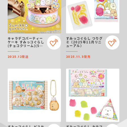
キャラデコパーティー
すみっコぐらし つりグ
ケーキ すみっコぐらし
ミ（2025年11月リニ
(チョコクリーム)(5号
ューアル）
サイズ)【2025年12月
発送・クリスマス予
発送
発売
約】
2025.12
2025.11.3
すみっコぐらし ビスケ
すみっコぐらし カラフ