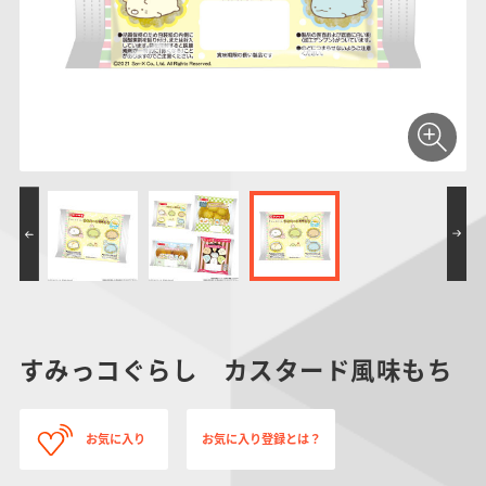
仮面ライダーシリー
キャラパキ
にふぉるめーしょん
ガンダムシリーズ
ポケモンスケールワ
アンパンマン
たまご
ま
ズ
＆スクエアシール
ールド
PROJECT R.E.D.・
つりグミ
ポケットモンスター
SMPシリーズ
サンリオキャラクタ
キャラデコ
わ
スーパー戦隊シリー
ーズ
ズ
すみっコぐらし カスタード風味もち
お気に入り
お気に入り登録とは？