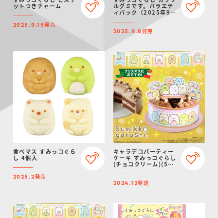
ットつきチャーム
ルグミです。バラエテ
ィパック（2025年9月
リニューアル）
発売
2025.9.15
発売
2025.9.8
食べマス すみっコぐら
キャラデコパーティー
し 4個入
ケーキ すみっコぐらし
(チョコクリーム)(5号
サイズ)【2024年12月
発売
発送・クリスマス予
2025.2
発送
約】
2024.12