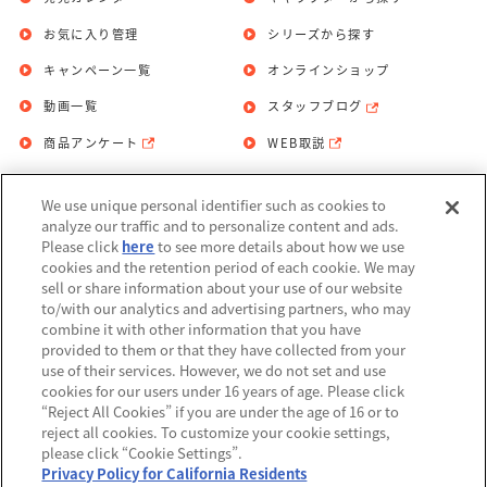
お気に入り管理
シリーズから探す
キャンペーン一覧
オンラインショップ
動画一覧
スタッフブログ
商品アンケート
WEB取説
We use unique personal identifier such as cookies to
お問い合わせ
個人情報保護方針
analyze our traffic and to personalize content and ads.
Please click
here
to see more details about how we use
利用規約
cookies and the retention period of each cookie. We may
sell or share information about your use of our website
Do Not Sell or Share My Personal
to/with our analytics and advertising partners, who may
Information
combine it with other information that you have
provided to them or that they have collected from your
アレルギー情報
use of their services. However, we do not set and use
cookies for our users under 16 years of age. Please click
“Reject All Cookies” if you are under the age of 16 or to
reject all cookies. To customize your cookie settings,
please click “Cookie Settings”.
Privacy Policy for California Residents
©BANDAI