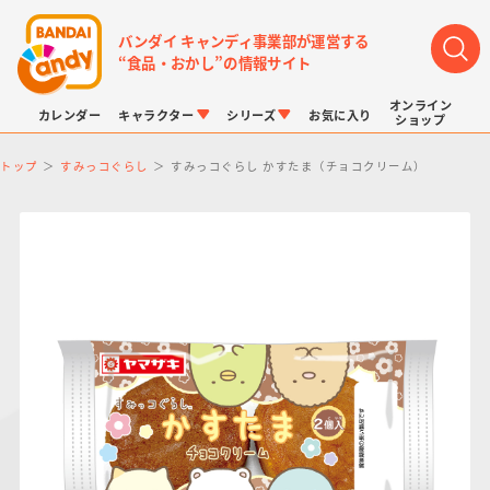
バンダイ キャンディ事業部が運営する
“食品・おかし”の情報サイト
オンライン
カレンダー
キャラクター
シリーズ
お気に入り
ショップ
トップ
すみっコぐらし
すみっコぐらし かすたま（チョコクリーム）
LINK TRAVELERS
チョコボックス
プリキュアシリーズ
チョコサプ
ドラゴンボール
ポケモンキッズ