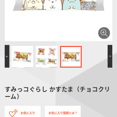
仮面ライダーシリー
キャラパキ
にふぉるめーしょん
ガンダムシリーズ
ポケモンスケールワ
アンパンマン
たまご
ま
ズ
＆スクエアシール
ールド
PROJECT R.E.D.・
つりグミ
ポケットモンスター
SMPシリーズ
サンリオキャラクタ
キャラデコ
わ
スーパー戦隊シリー
ーズ
ズ
すみっコぐらし かすたま（チョコクリ
ーム）
お気に入り
お気に入り登録とは？