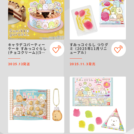
キャラデコパーティー
すみっコぐらし つりグ
ケーキ すみっコぐらし
ミ（2025年11月リニ
(チョコクリーム)(5号
ューアル）
サイズ)【2025年12月
発送・クリスマス予
発送
発売
約】
2025.12
2025.11.3