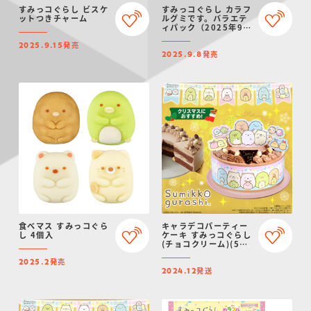
すみっコぐらし ビスケ
すみっコぐらし カラフ
ットつきチャーム
ルグミです。バラエテ
ィパック（2025年9月
リニューアル）
発売
2025.9.15
発売
2025.9.8
食べマス すみっコぐら
キャラデコパーティー
し 4個入
ケーキ すみっコぐらし
(チョコクリーム)(5号
サイズ)【2024年12月
発売
発送・クリスマス予
2025.2
発送
約】
2024.12