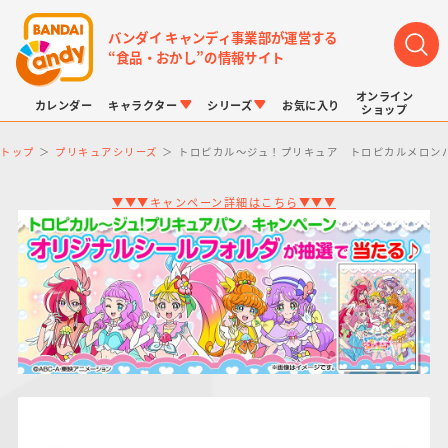
バンダイ キャンディ事業部が運営する
“食品・おかし”の情報サイト
オンライン
カレンダー
キャラクター
シリーズ
お気に入り
ショップ
トップ
プリキュアシリーズ
トロピカル～ジュ！プリキュア トロピカルメロン
▼▼▼キャンペーン詳細はこちら▼▼▼
LINK TRAVELERS
チョコボックス
プリキュアシリーズ
チョコサプ
ドラゴンボール
ポケモンキッズ