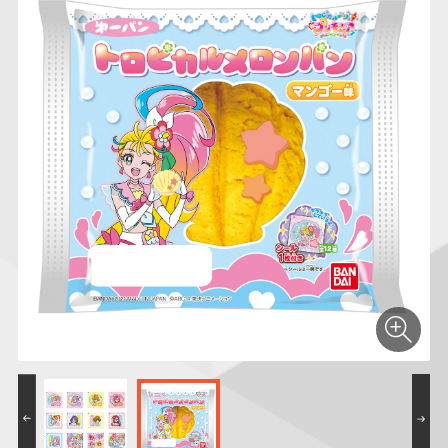
仮面ライダーシリー
キャラパキ
にふぉるめーしょん
ガンダムシリーズ
ポケモンスケールワ
アンパンマン
たまご
ま
ズ
＆スクエアシール
ールド
PROJECT R.E.D.・
つりグミ
ポケットモンスター
SMPシリーズ
サンリオキャラクタ
キャラデコ
わ
スーパー戦隊シリー
ーズ
ズ