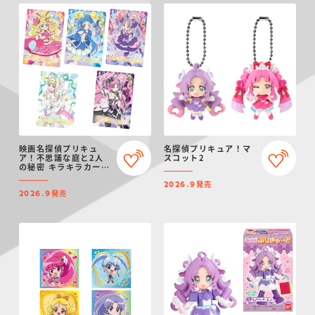
映画名探偵プリキュ
名探偵プリキュア！マ
ア！不思議な庭と2人
スコット2
の秘密 キラキラカード
グミ
発売
2026.9
発売
2026.9