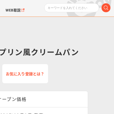
WEB取説
プリン風クリームパン
ンダムシリーズ
ふぉるめーしょん＆
ポケットモンスター
SMPシリーズ
ドラゴン
ポケモン
お気に入り登録とは？
クエアシール
オープン価格