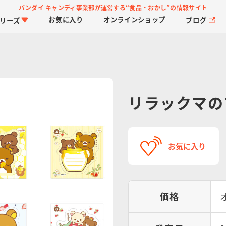
バンダイ キャンディ事業部が運営する
“食品・おかし”の情報サイト
お気に入り
オンライン
ショップ
ブログ
リーズ
リラックマの
PROJECT R.E.D.・ス
つりグミ
プリキュアシリーズ
チョコサプ
ガ
に
お気に入り
ーパー戦隊シリーズ
ス
価格