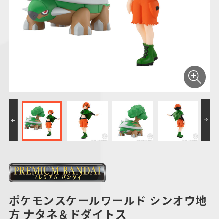
仮面ライダーシリー
キャラパキ
にふぉるめーしょん
ガンダムシリーズ
ポケモンスケールワ
アンパンマン
たまご
ま
ズ
＆スクエアシール
ールド
PROJECT R.E.D.・
つりグミ
ポケットモンスター
SMPシリーズ
サンリオキャラクタ
キャラデコ
わ
スーパー戦隊シリー
ーズ
ズ
ポケモンスケールワールド シンオウ地
方 ナタネ＆ドダイトス