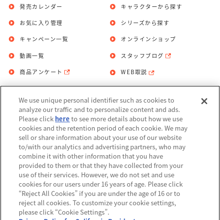
発売カレンダー
キャラクターから探す
お気に入り管理
シリーズから探す
キャンペーン一覧
オンラインショップ
動画一覧
スタッフブログ
商品アンケート
WEB取説
We use unique personal identifier such as cookies to
お問い合わせ
個人情報保護方針
analyze our traffic and to personalize content and ads.
Please click
here
to see more details about how we use
利用規約
cookies and the retention period of each cookie. We may
sell or share information about your use of our website
Do Not Sell or Share My Personal
to/with our analytics and advertising partners, who may
Information
combine it with other information that you have
provided to them or that they have collected from your
アレルギー情報
use of their services. However, we do not set and use
cookies for our users under 16 years of age. Please click
“Reject All Cookies” if you are under the age of 16 or to
reject all cookies. To customize your cookie settings,
please click “Cookie Settings”.