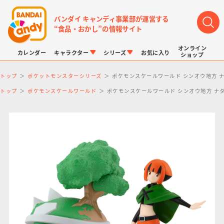
バンダイ キャンディ事業部が運営する
“食品・おかし”の情報サイト
オンライン
カレンダー
キャラクター
シリーズ
お気に入り
ショップ
トップ
ポケットモンスターシリーズ
ポケモンスケールワールド シンオウ地方 
トップ
ポケモンスケールワールド
ポケモンスケールワールド シンオウ地方 ナ
LINK TRAVELERS
チョコボックス
プリキュアシリーズ
チョコサプ
ドラゴンボール
ポケモンキッズ