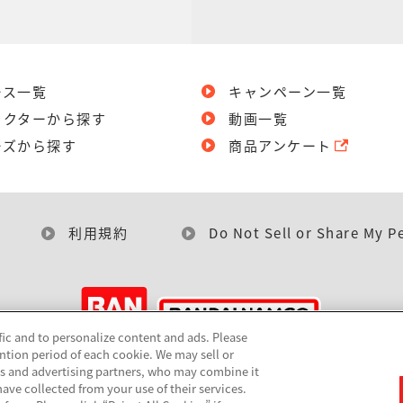
ース一覧
キャンペーン一覧
ラクターから探す
動画一覧
ーズから探す
商品アンケート
利用規約
Do Not Sell or Share My P
fic and to personalize content and ads. Please
ntion period of each cookie. We may sell or
cs and advertising partners, who may combine it
©BANDAI
ave collected from your use of their services.