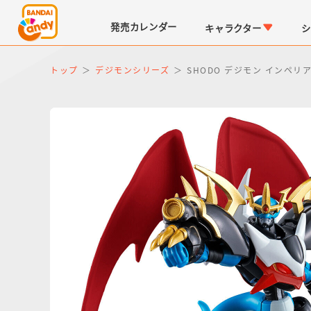
発売
カレンダー
キャラクター
シ
トップ
デジモンシリーズ
SHODO デジモン インペ
LINK TRAVELERS
チョコボックス
仮面ライダーシリーズ
キャラパキ