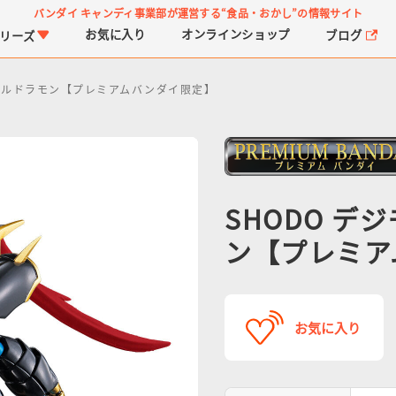
バンダイ キャンディ事業部が運営する
“食品・おかし”の情報サイト
お気に入り
オンライン
ショップ
ブログ
リーズ
リアルドラモン【プレミアムバンダイ限定】
SHODO デ
ン【プレミア
PROJECT R.E.D.・ス
つりグミ
プリキュアシリーズ
チョコサプ
ガ
に
ーパー戦隊シリーズ
ス
お気に入り