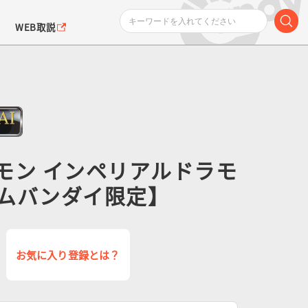
WEB取説
ジモン インペリアルドラモ
ムバンダイ限定】
ンダムシリーズ
ふぉるめーしょん＆
ポケットモンスター
SMPシリーズ
ドラゴン
ポケモン
クエアシール
お気に入り登録とは？