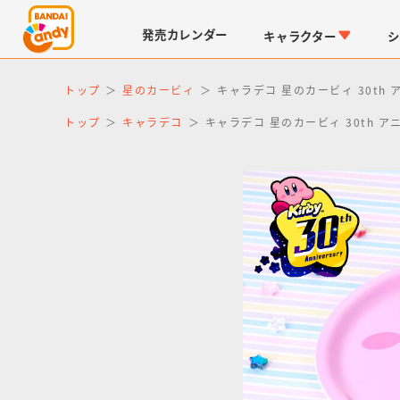
発売
カレンダー
キャラクター
シ
トップ
星のカービィ
キャラデコ 星のカービィ 30t
トップ
キャラデコ
キャラデコ 星のカービィ 30th
LINK TRAVELERS
チョコボックス
仮面ライダーシリーズ
キャラパキ