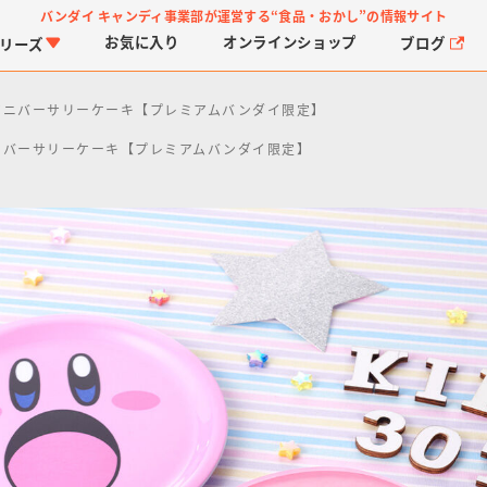
バンダイ キャンディ事業部が運営する
“食品・おかし”の情報サイト
お気に入り
オンライン
ショップ
ブログ
リーズ
h アニバーサリーケーキ【プレミアムバンダイ限定】
 アニバーサリーケーキ【プレミアムバンダイ限定】
PROJECT R.E.D.・ス
つりグミ
プリキュアシリーズ
チョコサプ
ガ
に
ーパー戦隊シリーズ
ス