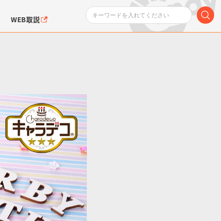
WEB取説
ンダムシリーズ
ふぉるめーしょん＆
ポケットモンスター
SMPシリーズ
ドラゴン
ポケモン
クエアシール