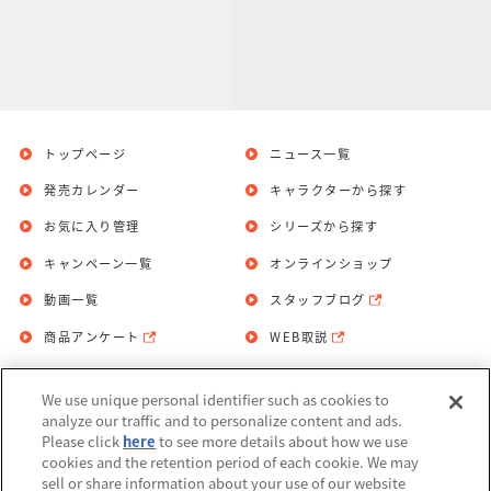
トップページ
ニュース一覧
発売カレンダー
キャラクターから探す
お気に入り管理
シリーズから探す
キャンペーン一覧
オンラインショップ
動画一覧
スタッフブログ
商品アンケート
WEB取説
We use unique personal identifier such as cookies to
お問い合わせ
個人情報保護方針
analyze our traffic and to personalize content and ads.
Please click
here
to see more details about how we use
利用規約
cookies and the retention period of each cookie. We may
sell or share information about your use of our website
Do Not Sell or Share My Personal