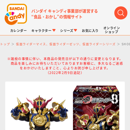
バンダイ キャンディ事業部が運営する
“食品・おかし”の情報サイト
オンライン
カレンダー
キャラクター
シリーズ
お気に入り
ショップ
トップ
仮面ライダーマイス、仮面ライダーゼッツ、仮面ライダーシリーズ
SHO
※諸般の事情に伴い、本商品の発売日が以下の通りに変更となります。
商品を楽しみにお待ちいただいておりますお客様に、多大なるご迷惑
をおかけいたしますこと、心よりお詫び申し上げます。
（2022年2月9日追記）
LINK TRAVELERS
チョコボックス
プリキュアシリーズ
チョコサプ
ドラゴンボール
ポケモンキッズ