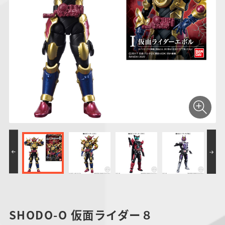
仮面ライダーシリー
キャラパキ
にふぉるめーしょん
ガンダムシリーズ
ポケモンスケールワ
アンパンマン
たまご
ま
ズ
＆スクエアシール
ールド
PROJECT R.E.D.・
つりグミ
ポケットモンスター
SMPシリーズ
サンリオキャラクタ
キャラデコ
わ
スーパー戦隊シリー
ーズ
ズ
SHODO-O 仮面ライダー８