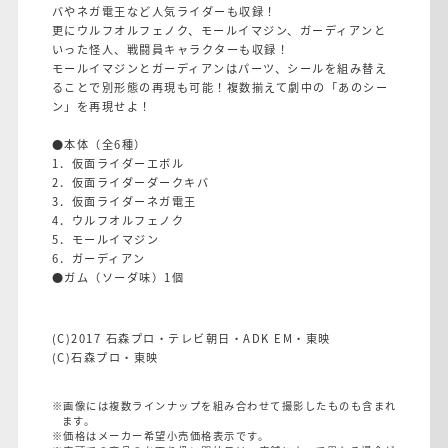
バやネガ電王など人気ライダーも収録！
更にウルフオルフェノク、モールイマジン、ガーディアンと
いった怪人、戦闘員キャラクターも収録！
モールイマジンとガーディアンはパーツ、シールを組み替え
ることで別形態の再現も可能！複数揃えて劇中の「あのシー
ン」を再現せよ！
●本体（全6種）
1．仮面ライダーエボル
2．仮面ライダーダークキバ
3．仮面ライダーネガ電王
4．ウルフオルフェノク
5．モールイマジン
6．ガーディアン
●ガム（ソーダ味）1個
(C)2017 石森プロ・テレビ朝日・ADK EM・東映
(C)石森プロ・東映
※画像には複数ラインナップを組み合わせて撮影したものも含まれ
ます。
※価格はメーカー希望小売価格表示です。