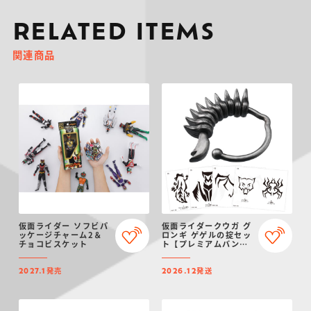
RELATED ITEMS
関連商品
仮面ライダー ソフビパ
仮面ライダークウガ グ
ッケージチャーム2＆
ロンギ ゲゲルの掟セッ
チョコビスケット
ト【プレミアムバンダ
イ限定】（リニューア
ル）
発売
発送
2027.1
2026.12