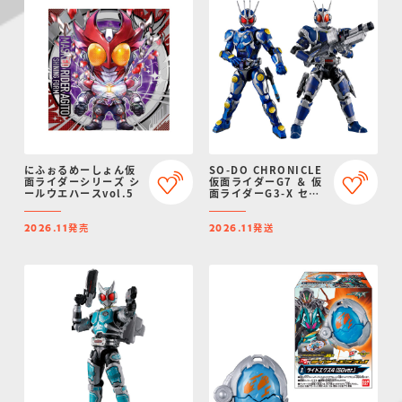
にふぉるめーしょん仮
SO-DO CHRONICLE
面ライダーシリーズ シ
仮面ライダーG7 ＆ 仮
ールウエハースvol.5
面ライダーG3-X セッ
ト
発売
発送
2026.11
2026.11