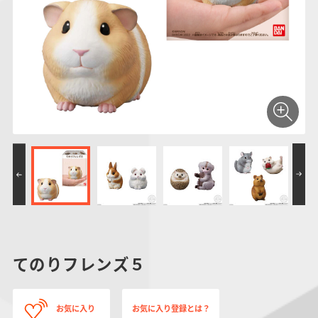
仮面ライダーシリー
キャラパキ
にふぉるめーしょん
ガンダムシリーズ
ポケモンスケールワ
アンパンマン
たまご
ま
ズ
＆スクエアシール
ールド
PROJECT R.E.D.・
つりグミ
ポケットモンスター
SMPシリーズ
サンリオキャラクタ
キャラデコ
わ
スーパー戦隊シリー
ーズ
ズ
てのりフレンズ５
お気に入り
お気に入り登録とは？