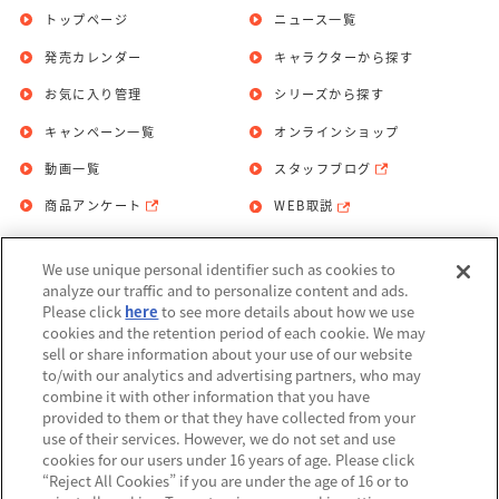
トップページ
ニュース一覧
発売カレンダー
キャラクターから探す
お気に入り管理
シリーズから探す
キャンペーン一覧
オンラインショップ
動画一覧
スタッフブログ
商品アンケート
WEB取説
We use unique personal identifier such as cookies to
お問い合わせ
個人情報保護方針
analyze our traffic and to personalize content and ads.
Please click
here
to see more details about how we use
利用規約
cookies and the retention period of each cookie. We may
sell or share information about your use of our website
Do Not Sell or Share My Personal
to/with our analytics and advertising partners, who may
Information
combine it with other information that you have
provided to them or that they have collected from your
アレルギー情報
use of their services. However, we do not set and use
cookies for our users under 16 years of age. Please click
“Reject All Cookies” if you are under the age of 16 or to