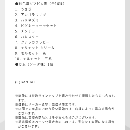
●彩色済ソフビ人形（全10種）
1．うさぎ
2．アンゴラウサギ
3．ハリネズミ
4．ピグミーマーモセット
5．チンチラ
6．ハムスター
7．クアッカワラビー
8．モルモット クリーム
9．モルモット 茶
10．モルモット 三毛
●ガム（ソーダ味）1個
(C)BANDAI
※画像には複数ラインナップを組み合わせて撮影したものも含まれ
ます。
※価格はメーカー希望小売価格表示です。
※店頭での商品のお取り扱い開始日は、店舗によって異なる場合が
ございます。
※画像は実際の商品とは多少異なる場合がございます。
※掲載情報はページ公開時点のものです。予告なく変更になる場合
がございます。