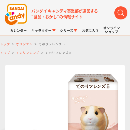
バンダイ キャンディ事業部が運営する
“食品・おかし”の情報サイト
オンライン
カレンダー
キャラクター
シリーズ
お気に入り
ショップ
トップ
オリジナル
てのりフレンズ５
トップ
てのりフレンズ
てのりフレンズ５
LINK TRAVELERS
チョコボックス
プリキュアシリーズ
チョコサプ
ドラゴンボール
ポケモンキッズ