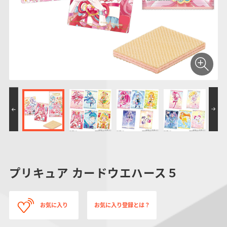
仮面ライダーシリー
キャラパキ
にふぉるめーしょん
ガンダムシリーズ
ポケモンスケールワ
アンパンマン
たまご
ま
ズ
＆スクエアシール
ールド
PROJECT R.E.D.・
つりグミ
ポケットモンスター
SMPシリーズ
サンリオキャラクタ
キャラデコ
わ
スーパー戦隊シリー
ーズ
ズ
プリキュア カードウエハース５
お気に入り
お気に入り登録とは？