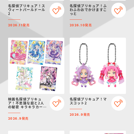
名探偵プリキュア！ス
名探偵プリキュア！ふ
ウィートパールドール
わふわおでかけますこ
2
っと
発売
発売
2026.11
2026.10
映画名探偵プリキュ
名探偵プリキュア！マ
ア！不思議な庭と2人
スコット2
の秘密 キラキラカード
グミ
発売
2026.9
発売
2026.9