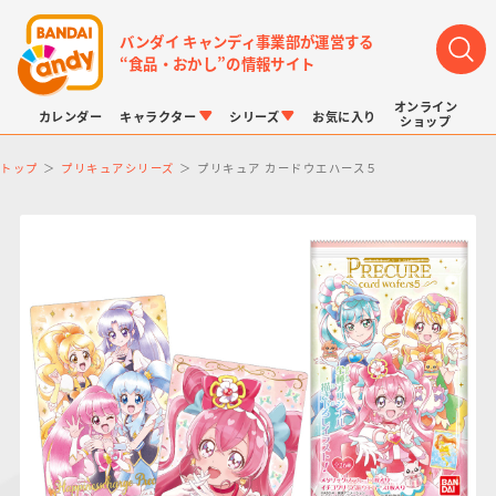
バンダイ キャンディ事業部が運営する
“食品・おかし”の情報サイト
オンライン
カレンダー
キャラクター
シリーズ
お気に入り
ショップ
トップ
プリキュアシリーズ
プリキュア カードウエハース５
LINK TRAVELERS
チョコボックス
プリキュアシリーズ
チョコサプ
ドラゴンボール
ポケモンキッズ