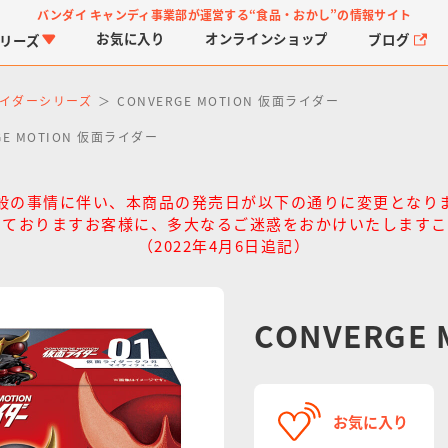
バンダイ キャンディ事業部が運営する
“食品・おかし”の情報サイト
お気に入り
オンライン
ショップ
ブログ
リーズ
イダーシリーズ
CONVERGE MOTION 仮面ライダー
GE MOTION 仮面ライダー
般の事情に伴い、本商品の発売日が以下の通りに変更となり
ておりますお客様に、多大なるご迷惑をおかけいたしますこ
（2022年4月6日追記）
PROJECT R.E.D.・ス
つりグミ
プリキュアシリーズ
チョコサプ
ガ
に
ーパー戦隊シリーズ
ス
CONVERGE
お気に入り