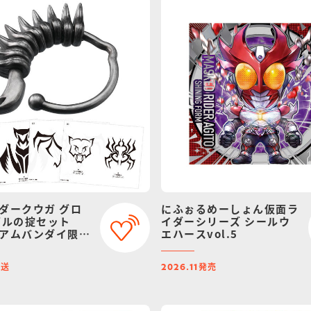
ダークウガ グロ
にふぉるめーしょん仮面ラ
ゲルの掟セット
イダーシリーズ シールウ
アムバンダイ限
エハースvol.5
ニューアル）
発送
発売
2026.11