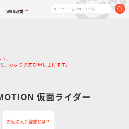
WEB取説
ます。
と、心よりお詫び申し上げます。
ンダムシリーズ
ふぉるめーしょん＆
ポケットモンスター
SMPシリーズ
ドラゴン
ポケモン
クエアシール
 MOTION 仮面ライダー
お気に入り登録とは？