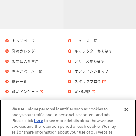
トップページ
ニュース一覧
発売カレンダー
キャラクターから探す
お気に入り管理
シリーズから探す
キャンペーン一覧
オンラインショップ
動画一覧
スタッフブログ
商品アンケート
WEB取説
We use unique personal identifier such as cookies to
お問い合わせ
個人情報保護方針
analyze our traffic and to personalize content and ads.
Please click
here
to see more details about how we use
利用規約
cookies and the retention period of each cookie. We may
sell or share information about your use of our website
Do Not Sell or Share My Personal