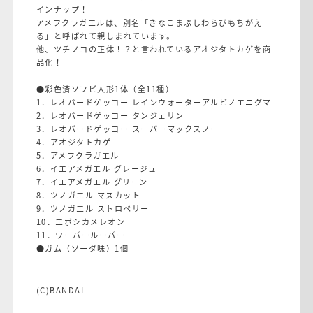
インナップ！
アメフクラガエルは、別名「きなこまぶしわらびもちがえ
る」と呼ばれて親しまれています。
他、ツチノコの正体！？と言われているアオジタトカゲを商
品化！
●彩色済ソフビ人形1体（全11種）
1．レオパードゲッコー レインウォーターアルビノエニグマ
2．レオパードゲッコー タンジェリン
3．レオパードゲッコー スーパーマックスノー
4．アオジタトカゲ
5．アメフクラガエル
6．イエアメガエル グレージュ
7．イエアメガエル グリーン
8．ツノガエル マスカット
9．ツノガエル ストロベリー
10．エボシカメレオン
11．ウーパールーパー
●ガム（ソーダ味）1個
(C)BANDAI