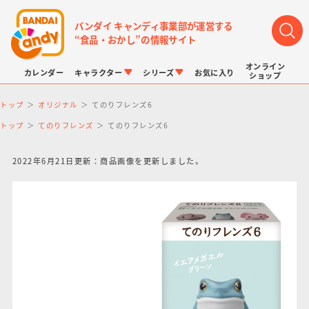
バンダイ キャンディ事業部が運営する
“食品・おかし”の情報サイト
オンライン
カレンダー
キャラクター
シリーズ
お気に入り
ショップ
トップ
オリジナル
てのりフレンズ6
トップ
てのりフレンズ
てのりフレンズ6
2022年6月21日更新：商品画像を更新しました。
LINK TRAVELERS
チョコボックス
プリキュアシリーズ
チョコサプ
ドラゴンボール
ポケモンキッズ