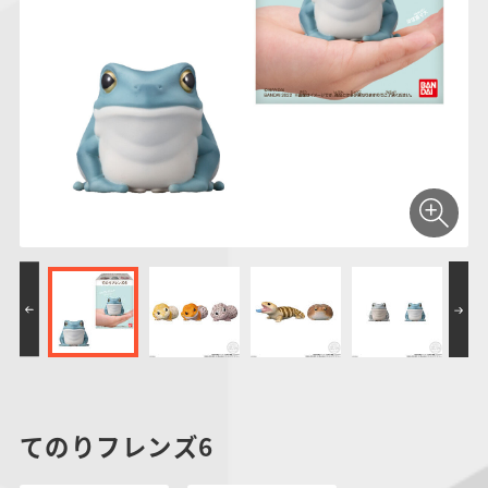
仮面ライダーシリー
キャラパキ
にふぉるめーしょん
ガンダムシリーズ
ポケモンスケールワ
アンパンマン
たまご
ま
ズ
＆スクエアシール
ールド
PROJECT R.E.D.・
つりグミ
ポケットモンスター
SMPシリーズ
サンリオキャラクタ
キャラデコ
わ
スーパー戦隊シリー
ーズ
ズ
てのりフレンズ6