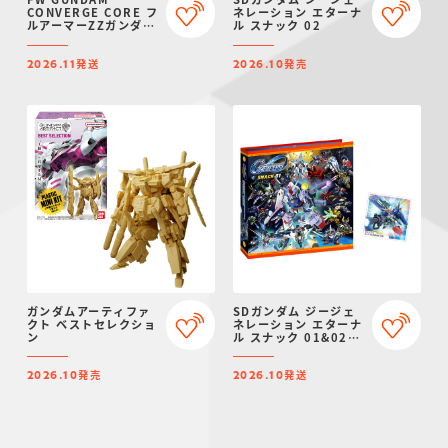
CONVERGE CORE フ
ネレーション エターナ
ルアーマーZZガンダム
ル スナック 02
【プレミアムバンダイ
限定】
発送
発売
2026.11
2026.10
ガンダムアーティファ
SDガンダム ジージェ
クト ベストセレクショ
ネレーション エターナ
ン
ル スナック 01&02
シールバインダー【プ
レミアムバンダイ限
発売
発送
定】
2026.10
2026.10