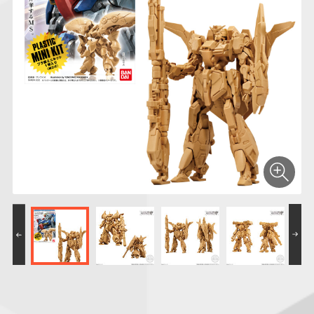
仮面ライダーシリー
キャラパキ
にふぉるめーしょん
ガンダムシリーズ
ポケモンスケールワ
アンパンマン
たまご
ま
ズ
＆スクエアシール
ールド
PROJECT R.E.D.・
つりグミ
ポケットモンスター
SMPシリーズ
サンリオキャラクタ
キャラデコ
わ
スーパー戦隊シリー
ーズ
ズ