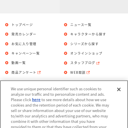
トップページ
ニュース一覧
発売カレンダー
キャラクターから探す
お気に入り管理
シリーズから探す
キャンペーン一覧
オンラインショップ
動画一覧
スタッフブログ
商品アンケート
WEB取説
We use unique personal identifier such as cookies to
お問い合わせ
個人情報保護方針
analyze our traffic and to personalize content and ads.
Please click
here
to see more details about how we use
利用規約
cookies and the retention period of each cookie. We may
sell or share information about your use of our website
Do Not Sell or Share My Personal
to/with our analytics and advertising partners, who may
Information
combine it with other information that you have
provided to them or that they have collected from your
アレルギー情報