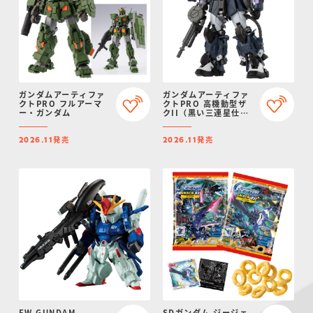
ガンダムアーティファ
ガンダムアーティファ
クトPRO フルアーマ
クトPRO 高機動型ザ
ー・ガンダム
クII（黒い三連星仕
様）
発売
発売
2026.11
2026.11
FW GUNDAM
SDガンダム ジージェ