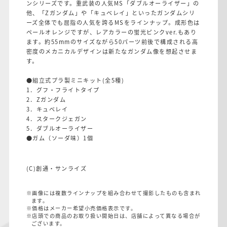
ンシリーズです。重武装の人気MS「ダブルオーライザー」の
他、「Zガンダム」や「キュベレイ」といったガンダムシリ
ーズ全体でも屈指の人気を誇るMSをラインナップ。成形色は
ペールオレンジですが、レアカラーの蛍光ピンクver.もあり
ます。約55mmのサイズながら50パーツ前後で構成される高
密度のメカニカルデザインは新たなガンダム像を想起させま
す。
●組立式プラ製ミニキット(全5種)
1．グフ・フライトタイプ
2．Zガンダム
3．キュベレイ
4．スタークジェガン
5．ダブルオーライザー
●ガム（ソーダ味）1個
(C)創通・サンライズ
※画像には複数ラインナップを組み合わせて撮影したものも含まれ
ます。
※価格はメーカー希望小売価格表示です。
※店頭での商品のお取り扱い開始日は、店舗によって異なる場合が
ございます。