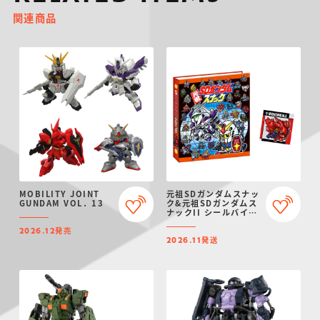
関連商品
MOBILITY JOINT
元祖SDガンダムスナッ
GUNDAM VOL．13
ク&元祖SDガンダムス
ナックII シールバイン
ダー【プレミアムバン
発売
ダイ限定】
2026.12
発送
2026.11