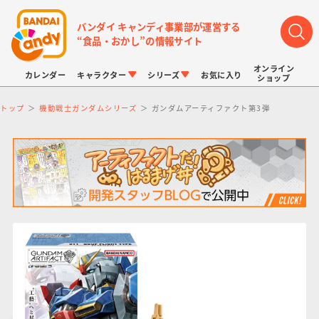
バンダイ キャンディ事業部が運営する
“食品・おかし”の情報サイト
オンライン
カレンダー
キャラクター
シリーズ
お気に入り
ショップ
トップ
機動戦士ガンダムシリーズ
ガンダムアーティファクト第3弾
LINK TRAVELERS
チョコボックス
プリキュアシリーズ
チョコサプ
ドラゴンボール
ポケモンキッズ