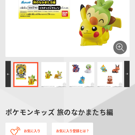
仮面ライダーシリー
キャラパキ
にふぉるめーしょん
ガンダムシリーズ
ポケモンスケールワ
アンパンマン
たまご
ま
ズ
＆スクエアシール
ールド
PROJECT R.E.D.・
つりグミ
ポケットモンスター
SMPシリーズ
サンリオキャラクタ
キャラデコ
わ
スーパー戦隊シリー
ーズ
ズ
ポケモンキッズ 旅のなかまたち編
お気に入り
お気に入り登録とは？