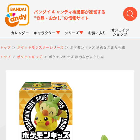
バンダイ キャンディ事業部が運営する
“食品・おかし”の情報サイト
オンライン
カレンダー
キャラクター
シリーズ
お気に入り
ショップ
トップ
ポケットモンスターシリーズ
ポケモンキッズ 旅のなかまたち編
トップ
ポケモンキッズ
ポケモンキッズ 旅のなかまたち編
LINK TRAVELERS
チョコボックス
プリキュアシリーズ
チョコサプ
ドラゴンボール
ポケモンキッズ