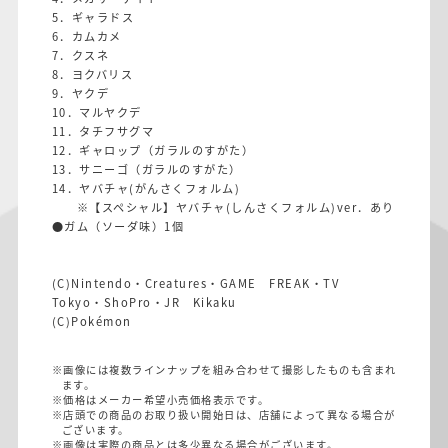
5．ギャラドス
6．カムカメ
7．クスネ
8．ヨクバリス
9．ヤクデ
10．マルヤクデ
11．タチフサグマ
12．ギャロップ（ガラルのすがた）
13．サニーゴ（ガラルのすがた）
14．ヤバチャ(がんさくフォルム)
※【スペシャル】ヤバチャ(しんさくフォルム)ver．あり
●ガム（ソーダ味）1個
(C)Nintendo・Creatures・GAME FREAK・TV
Tokyo・ShoPro・JR Kikaku
(C)Pokémon
※画像には複数ラインナップを組み合わせて撮影したものも含まれ
ます。
※価格はメーカー希望小売価格表示です。
※店頭での商品のお取り扱い開始日は、店舗によって異なる場合が
ございます。
※画像は実際の商品とは多少異なる場合がございます。