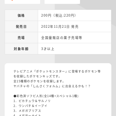
価格
200円（税込:220円）
発売日
2022年11月21日 発売
売場
全国量販店の菓子売場等
対象年齢
3才以上
テレビアニメ「ポケットモンスター」に登場するポケモン等
を収録したポケモンキッズです。
全15種類のポケモンを収録します。
ヤバチャの「しんさくフォルム」に出会えるかも！？
●彩色済ソフビ人形(全14種+スペシャル1種)
1．ピカチュウ＆サルノリ
2．ワンパチ＆イーブイ
3．メガガブリアス
4．メガサーナイト