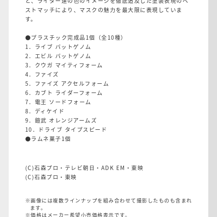
と、ライダー達の色のイメージを徹底追及した塗装表現のベ
ストマッチにより、マスクの魅力を最大限に表現していま
す。
●プラスチック完成品1個（全10種）
1．ライブ バットゲノム
2．エビル バットゲノム
3．クウガ マイティフォーム
4．ファイズ
5．ファイズ アクセルフォーム
6．カブト ライダーフォーム
7．電王 ソードフォーム
8．ディケイド
9．鎧武 オレンジアームズ
10．ドライブ タイプスピード
●ラムネ菓子1個
(C)石森プロ・テレビ朝日・ADK EM・東映
(C)石森プロ・東映
※画像には複数ラインナップを組み合わせて撮影したものも含まれ
ます。
※価格はメーカー希望小売価格表示です。