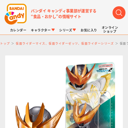
バンダイ キャンディ事業部が運営する
“食品・おかし”の情報サイト
オンライン
カレンダー
キャラクター
シリーズ
お気に入り
ショップ
トップ
仮面ライダーマイス、仮面ライダーゼッツ、仮面ライダーシリーズ
仮面
LINK TRAVELERS
チョコボックス
プリキュアシリーズ
チョコサプ
ドラゴンボール
ポケモンキッズ