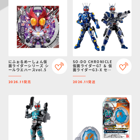
にふぉるめーしょん仮
SO-DO CHRONICLE
面ライダーシリーズ シ
仮面ライダーG7 ＆ 仮
ールウエハースvol.5
面ライダーG3-X セッ
ト
発売
発送
2026.11
2026.11