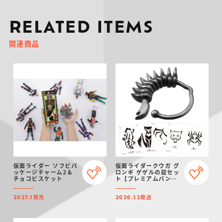
RELATED ITEMS
関連商品
仮面ライダー ソフビパ
仮面ライダークウガ グ
ッケージチャーム2＆
ロンギ ゲゲルの掟セッ
チョコビスケット
ト【プレミアムバンダ
イ限定】（リニューア
ル）
発売
発送
2027.1
2026.12