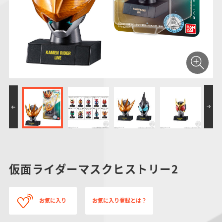
仮面ライダーシリー
キャラパキ
にふぉるめーしょん
ガンダムシリーズ
ポケモンスケールワ
アンパンマン
たまご
ま
ズ
＆スクエアシール
ールド
PROJECT R.E.D.・
つりグミ
ポケットモンスター
SMPシリーズ
サンリオキャラクタ
キャラデコ
わ
スーパー戦隊シリー
ーズ
ズ
仮面ライダーマスクヒストリー2
お気に入り
お気に入り登録とは？