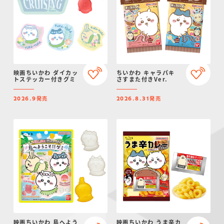
映画ちいかわ ダイカッ
ちいかわ キャラパキ
トステッカー付きグミ
さすまた付きVer.
発売
発売
2026.9
2026.8.31
映画ちいかわ 島へよう
映画ちいかわ うま辛カ