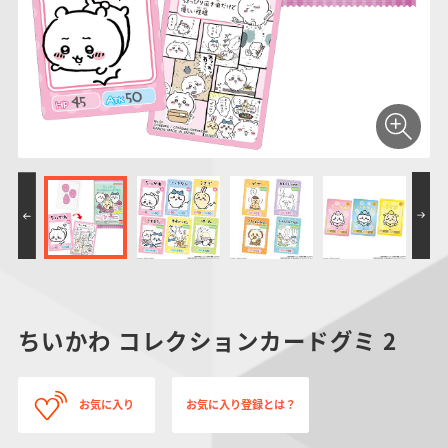
仮面ライダーシリー
キャラパキ
にふぉるめーしょん
ガンダムシリーズ
ポケモンスケールワ
アンパンマン
たまご
ま
ズ
＆スクエアシール
ールド
PROJECT R.E.D.・
つりグミ
ポケットモンスター
SMPシリーズ
サンリオキャラクタ
キャラデコ
わ
スーパー戦隊シリー
ーズ
ズ
ちいかわ コレクションカードグミ 2
お気に入り
お気に入り登録とは？