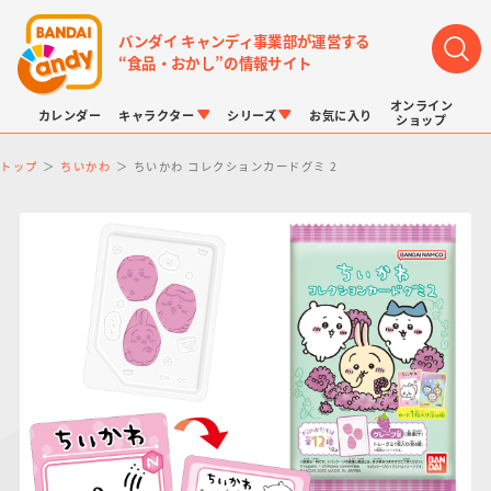
バンダイ キャンディ事業部が運営する
“食品・おかし”の情報サイト
オンライン
カレンダー
キャラクター
シリーズ
お気に入り
ショップ
トップ
ちいかわ
ちいかわ コレクションカードグミ 2
LINK TRAVELERS
チョコボックス
プリキュアシリーズ
チョコサプ
ドラゴンボール
ポケモンキッズ