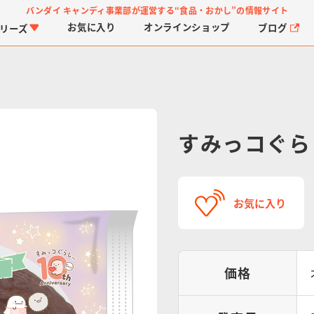
バンダイ キャンディ事業部が運営する
“食品・おかし”の情報サイト
お気に入り
オンライン
ショップ
ブログ
リーズ
すみっコぐら
PROJECT R.E.D.・ス
つりグミ
プリキュアシリーズ
チョコサプ
ガ
に
お気に入り
ーパー戦隊シリーズ
ス
価格