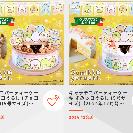
コパーティーケー
キャラデコパーティーケー
っコぐらし (チョコ
キ すみっコぐらし (5号サ
)(5号サイズ)
イズ)【2024年12月発
4年12月発送・クリ
送・クリスマス予約】
約】
発送
発送
2024.12