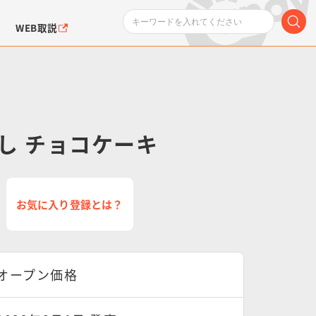
WEB取説
し チョコケーキ
ンダムシリーズ
ふぉるめーしょん＆
ポケットモンスター
SMPシリーズ
ドラゴン
ポケモン
お気に入り登録とは？
クエアシール
オープン価格