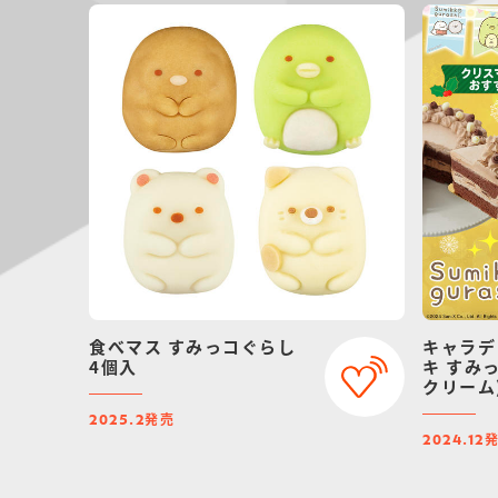
食べマス すみっコぐらし
キャラデ
4個入
キ すみ
クリーム
【202
発売
2025.2
スマス予
2024.12