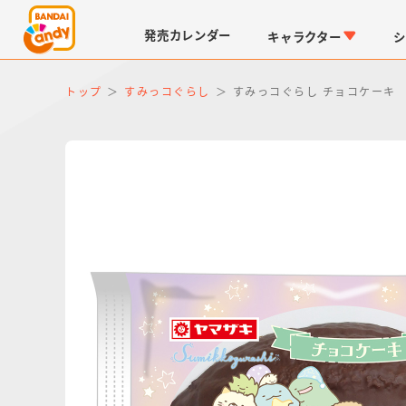
発売
カレンダー
キャラクター
シ
トップ
すみっコぐらし
すみっコぐらし チョコケーキ
LINK TRAVELERS
チョコボックス
仮面ライダーシリーズ
キャラパキ