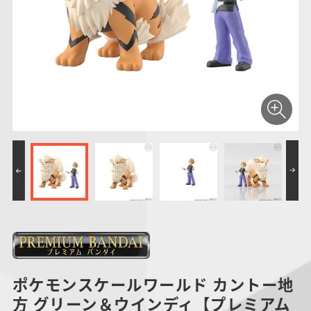
仮面ライダーシリー
キャラパキ
にふぉるめーしょん
ガンダムシリーズ
ポケモンスケールワ
アンパンマン
たまご
ま
ズ
＆スクエアシール
ールド
PROJECT R.E.D.・
つりグミ
ポケットモンスター
SMPシリーズ
サンリオキャラクタ
キャラデコ
わ
スーパー戦隊シリー
ーズ
ズ
ポケモンスケールワールド カントー地
方 グリーン＆ウインディ【プレミアム