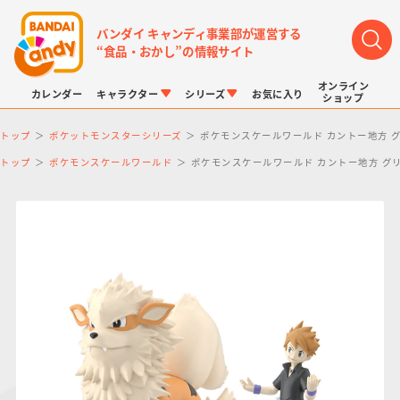
バンダイ キャンディ事業部が運営する
“食品・おかし”の情報サイト
オンライン
カレンダー
キャラクター
シリーズ
お気に入り
ショップ
トップ
ポケットモンスターシリーズ
ポケモンスケールワールド カントー地方 
トップ
ポケモンスケールワールド
ポケモンスケールワールド カントー地方 グ
LINK TRAVELERS
チョコボックス
プリキュアシリーズ
チョコサプ
ドラゴンボール
ポケモンキッズ