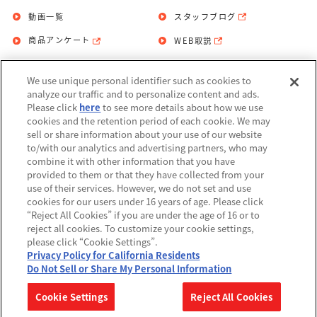
動画一覧
スタッフブログ
商品アンケート
WEB取説
We use unique personal identifier such as cookies to
お問い合わせ
個人情報保護方針
analyze our traffic and to personalize content and ads.
Please click
here
to see more details about how we use
利用規約
cookies and the retention period of each cookie. We may
sell or share information about your use of our website
Do Not Sell or Share My Personal
to/with our analytics and advertising partners, who may
Information
combine it with other information that you have
provided to them or that they have collected from your
アレルギー情報
use of their services. However, we do not set and use
cookies for our users under 16 years of age. Please click
“Reject All Cookies” if you are under the age of 16 or to
reject all cookies. To customize your cookie settings,
please click “Cookie Settings”.
Privacy Policy for California Residents
©BANDAI
Do Not Sell or Share My Personal Information
▼コピーライト一覧を表示する
Cookie Settings
Reject All Cookies