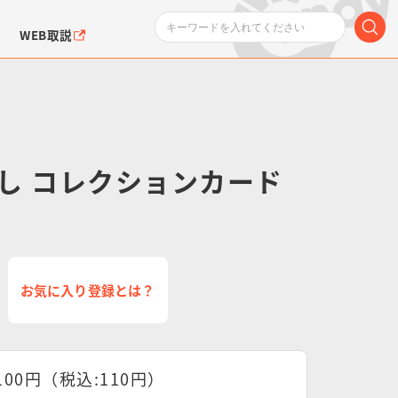
WEB取説
し コレクションカード
ンダムシリーズ
ふぉるめーしょん＆
ポケットモンスター
SMPシリーズ
ドラゴン
ポケモン
クエアシール
お気に入り登録とは？
100円（税込:110円）