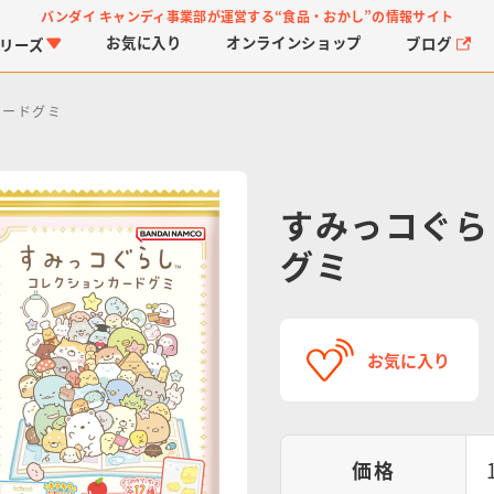
バンダイ キャンディ事業部が運営する
“食品・おかし”の情報サイト
お気に入り
オンライン
ショップ
ブログ
リーズ
カードグミ
すみっコぐら
グミ
PROJECT R.E.D.・ス
つりグミ
プリキュアシリーズ
チョコサプ
ガ
に
ーパー戦隊シリーズ
ス
お気に入り
価格