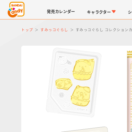
発売
カレンダー
キャラクター
シ
トップ
すみっコぐらし
すみっコぐらし コレクション
LINK TRAVELERS
チョコボックス
仮面ライダーシリーズ
キャラパキ