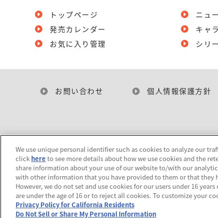
トップページ
ニュ
発売カレンダー
キャ
お気に入り管理
シリ
お問い合わせ
個人情報保護方針
We use unique personal identifier such as cookies to analyze our traf
click
here
to see more details about how we use cookies and the rete
share information about your use of our website to/with our analyti
with other information that you have provided to them or that they h
However, we do not set and use cookies for our users under 16 years of
are under the age of 16 or to reject all cookies. To customize your co
Privacy Policy for California Residents
Do Not Sell or Share My Personal Information