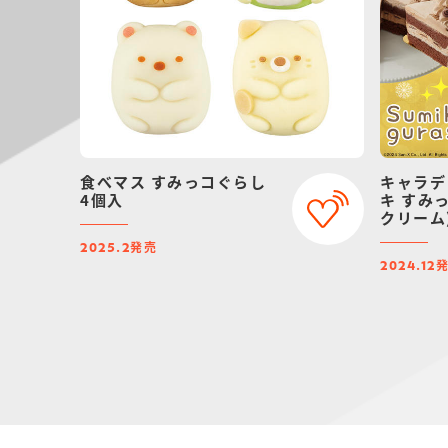
食べマス すみっコぐらし
キャラデ
4個入
キ すみ
クリーム
【202
発売
2025.2
スマス予
2024.12