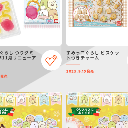
ぐらし つりグミ
すみっコぐらし ビスケッ
5年11月リニューア
トつきチャーム
発売
2025.9.15
発売
3