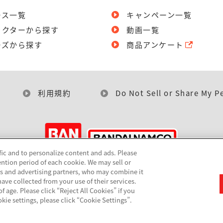
ース一覧
キャンペーン一覧
ラクターから探す
動画一覧
ーズから探す
商品アンケート
利用規約
Do Not Sell or Share My P
fic and to personalize content and ads. Please
ntion period of each cookie. We may sell or
©BANDAI
cs and advertising partners, who may combine it
ave collected from your use of their services.
 age. Please click “Reject All Cookies” if you
okie settings, please click “Cookie Settings”.
▼コピーライト一覧を表示する