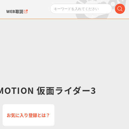
WEB取説
ンダムシリーズ
ふぉるめーしょん＆
ポケットモンスター
SMPシリーズ
ドラゴン
ポケモン
クエアシール
 MOTION 仮面ライダー3
お気に入り登録とは？