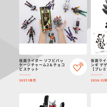
仮面ライダー ソフビパッ
仮面ライ
ケージチャーム2＆チョコ
ンギ ゲ
ビスケット
【プレミ
定】（リ
発売
2027.1
2026.12