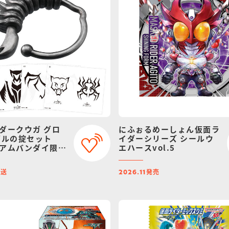
ダークウガ グロ
にふぉるめーしょん仮面ラ
ゲルの掟セット
イダーシリーズ シールウ
アムバンダイ限
エハースvol.5
ニューアル）
発送
発売
2026.11