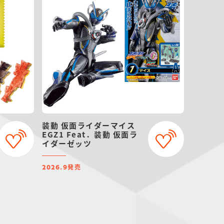
装動 仮面ライダーマイス
EGZ1 Feat．装動 仮面ラ
イダーゼッツ
発売
2026.9