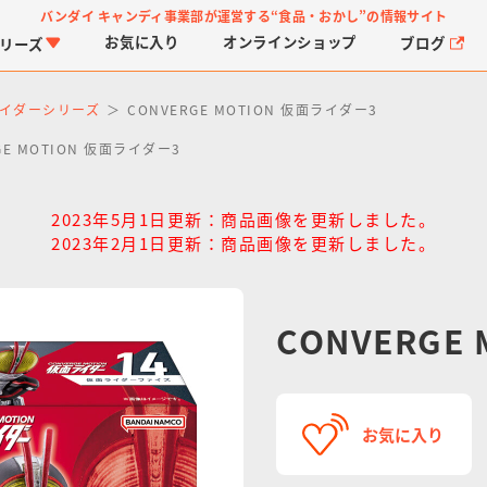
バンダイ キャンディ事業部が運営する
“食品・おかし”の情報サイト
お気に入り
オンライン
ショップ
ブログ
リーズ
イダーシリーズ
CONVERGE MOTION 仮面ライダー3
GE MOTION 仮面ライダー3
2023年5月1日更新：商品画像を更新しました。
2023年2月1日更新：商品画像を更新しました。
PROJECT R.E.D.・ス
つりグミ
プリキュアシリーズ
チョコサプ
ガ
に
ーパー戦隊シリーズ
ス
CONVERGE
お気に入り