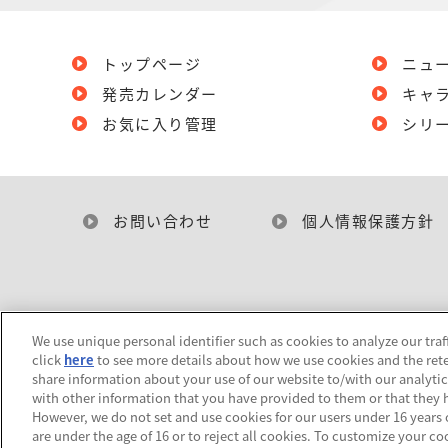
トップページ
ニュ
発売カレンダー
キャ
お気に入り管理
シリ
お問い合わせ
個人情報保護方針
We use unique personal identifier such as cookies to analyze our traf
click
here
to see more details about how we use cookies and the rete
share information about your use of our website to/with our analyti
with other information that you have provided to them or that they h
However, we do not set and use cookies for our users under 16 years of
are under the age of 16 or to reject all cookies. To customize your co