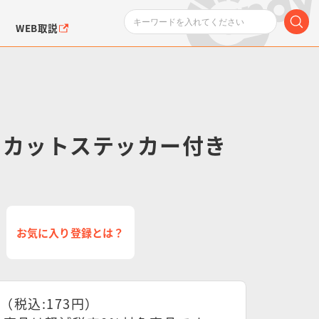
WEB取説
イカットステッカー付き
ンダムシリーズ
ふぉるめーしょん＆
ポケットモンスター
SMPシリーズ
ドラゴン
ポケモン
クエアシール
お気に入り登録とは？
円（税込:173円）