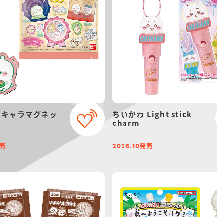
 キャラマグネッ
ちいかわ Light stick
charm
売
発売
2026.10