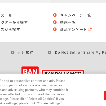
ース一覧
キャンペーン一覧
ラクターから探す
動画一覧
ーズから探す
商品アンケート
利用規約
Do Not Sell or Share My P
fic and to personalize content and ads. Please
ntion period of each cookie. We may sell or
©BANDAI
cs and advertising partners, who may combine it
ave collected from your use of their services.
 age. Please click “Reject All Cookies” if you
okie settings, please click “Cookie Settings”.
▼コピーライト一覧を表示する