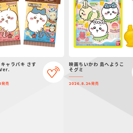
 キャラパキ さす
映画ちいかわ 島へようこ
er.
そグミ
発売
発売
1
2026.8.24