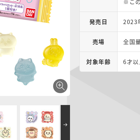
※こ
発売日
202
売場
全国
対象年齢
6才以