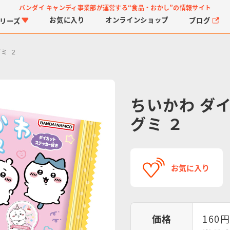
バンダイ キャンディ事業部が運営する
“食品・おかし”の情報サイト
お気に入り
オンライン
ショップ
ブログ
リーズ
ミ ２
ちいかわ ダ
グミ ２
PROJECT R.E.D.・ス
つりグミ
プリキュアシリーズ
チョコサプ
ガ
に
ーパー戦隊シリーズ
ス
お気に入り
価格
160