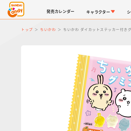
発売
カレンダー
キャラクター
シ
トップ
ちいかわ
ちいかわ ダイカットステッカー付きグ
LINK TRAVELERS
チョコボックス
仮面ライダーシリーズ
キャラパキ