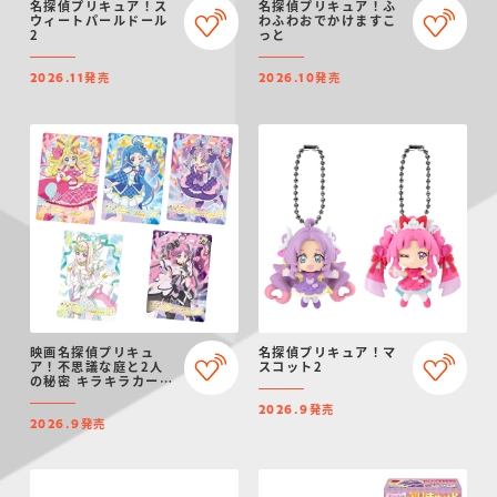
名探偵プリキュア！ス
名探偵プリキュア！ふ
ウィートパールドール
わふわおでかけますこ
2
っと
発売
発売
2026.11
2026.10
映画名探偵プリキュ
名探偵プリキュア！マ
ア！不思議な庭と2人
スコット2
の秘密 キラキラカード
グミ
発売
2026.9
発売
2026.9