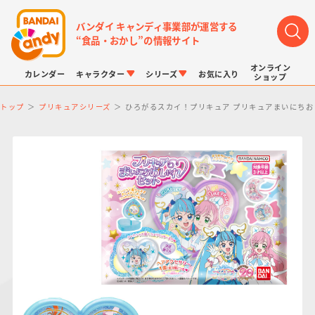
バンダイ キャンディ事業部が運営する
“食品・おかし”の情報サイト
オンライン
カレンダー
キャラクター
シリーズ
お気に入り
ショップ
トップ
プリキュアシリーズ
ひろがるスカイ！プリキュア プリキュアまいにちお
LINK TRAVELERS
チョコボックス
プリキュアシリーズ
チョコサプ
ドラゴンボール
ポケモンキッズ