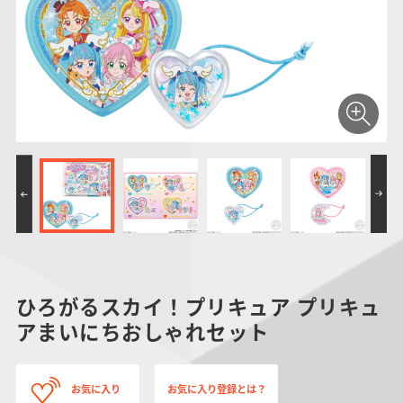
仮面ライダーシリー
キャラパキ
にふぉるめーしょん
ガンダムシリーズ
ポケモンスケールワ
アンパンマン
たまご
ま
ズ
＆スクエアシール
ールド
PROJECT R.E.D.・
つりグミ
ポケットモンスター
SMPシリーズ
サンリオキャラクタ
キャラデコ
わ
スーパー戦隊シリー
ーズ
ズ
ひろがるスカイ！プリキュア プリキュ
アまいにちおしゃれセット
お気に入り
お気に入り登録とは？