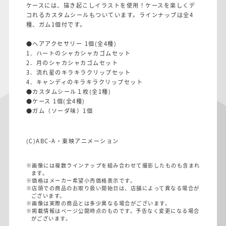
ケースには、描き起こしイラストを使用！ケースを楽しくデ
コれるカスタムシールもついています。ラインナップは全4
種、ガム1個付です。
●ヘアアクセサリー 1個(全4種)
1．ハートのシャカシャカゴムセット
2．月のシャカシャカゴムセット
3．流れ星のキラキラクリップセット
4．キャンディのキラキラクリップセット
●カスタムシール１枚(全1種)
●ケース 1個(全4種)
●ガム（ソーダ味）1個
(C)ABC-A・東映アニメーション
※画像には複数ラインナップを組み合わせて撮影したものも含まれ
ます。
※価格はメーカー希望小売価格表示です。
※店頭での商品のお取り扱い開始日は、店舗によって異なる場合が
ございます。
※画像は実際の商品とは多少異なる場合がございます。
※掲載情報はページ公開時点のものです。予告なく変更になる場合
がございます。