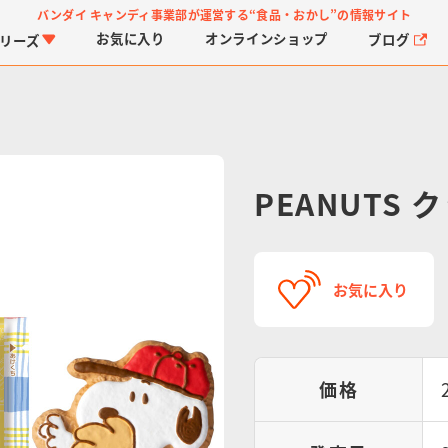
バンダイ キャンディ事業部が運営する
“食品・おかし”の情報サイト
お気に入り
オンライン
ショップ
ブログ
リーズ
PEANUTS
PROJECT R.E.D.・ス
つりグミ
プリキュアシリーズ
チョコサプ
ガ
に
お気に入り
ーパー戦隊シリーズ
ス
価格