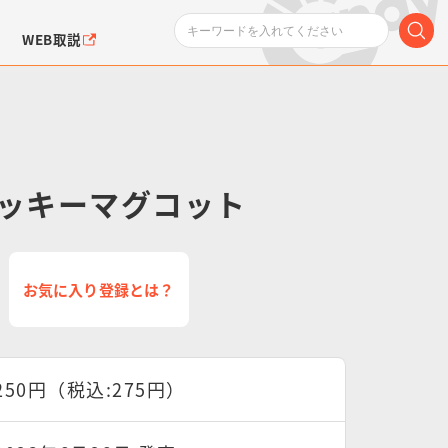
WEB取説
 クッキーマグコット
ンダムシリーズ
ふぉるめーしょん＆
ポケットモンスター
SMPシリーズ
ドラゴン
ポケモン
お気に入り登録とは？
クエアシール
250円（税込:275円）