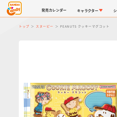
発売
カレンダー
キャラクター
シ
トップ
スヌーピー
PEANUTS クッキーマグコット
LINK TRAVELERS
チョコボックス
仮面ライダーシリーズ
キャラパキ