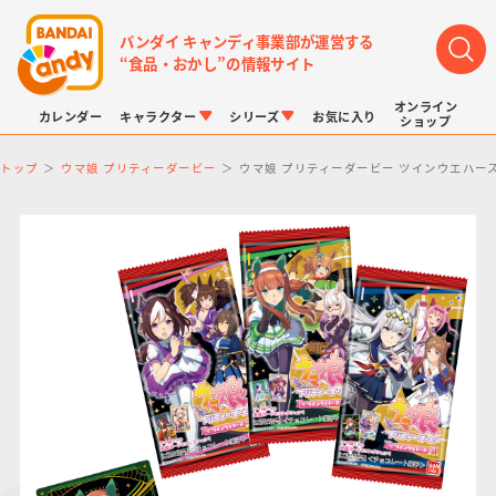
バンダイ キャンディ事業部が運営する
“食品・おかし”の情報サイト
オンライン
カレンダー
キャラクター
シリーズ
お気に入り
ショップ
トップ
ウマ娘 プリティーダービー
ウマ娘 プリティーダービー ツインウエハース
LINK TRAVELERS
チョコボックス
プリキュアシリーズ
チョコサプ
ドラゴンボール
ポケモンキッズ