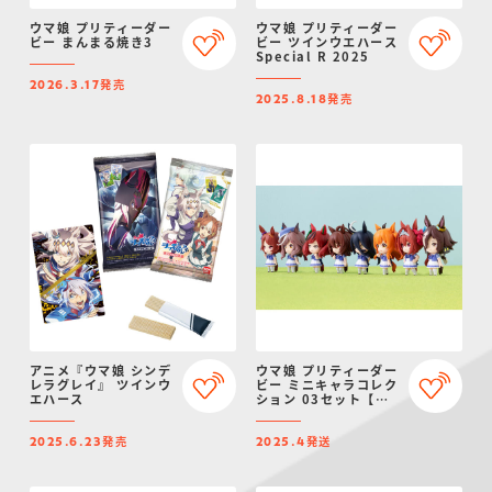
ウマ娘 プリティーダー
ウマ娘 プリティーダー
ビー まんまる焼き3
ビー ツインウエハース
Special R 2025
発売
2026.3.17
発売
2025.8.18
アニメ『ウマ娘 シンデ
ウマ娘 プリティーダー
レラグレイ』 ツインウ
ビー ミニキャラコレク
エハース
ション 03セット【プ
レミアムバンダイ
&CyStore限定】
発売
発送
2025.6.23
2025.4