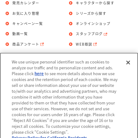
発売カレンダー
キャラクターから探す
お気に入り管理
シリーズから探す
キャンペーン一覧
オンラインショップ
動画一覧
スタッフブログ
商品アンケート
WEB取説
We use unique personal identifier such as cookies to
お問い合わせ
個人情報保護方針
analyze our traffic and to personalize content and ads.
Please click
here
to see more details about how we use
利用規約
cookies and the retention period of each cookie. We may
sell or share information about your use of our website
Do Not Sell or Share My Personal
to/with our analytics and advertising partners, who may
Information
combine it with other information that you have
provided to them or that they have collected from your
アレルギー情報
use of their services. However, we do not set and use
cookies for our users under 16 years of age. Please click
“Reject All Cookies” if you are under the age of 16 or to
reject all cookies. To customize your cookie settings,
please click “Cookie Settings”.
Privacy Policy for California Residents