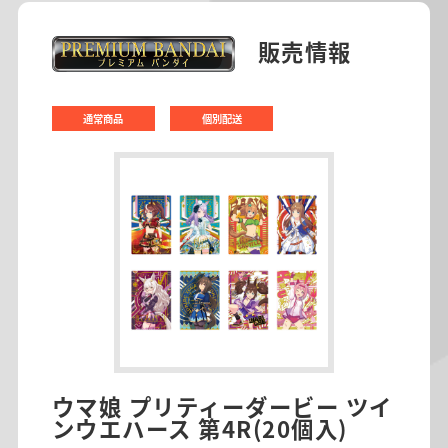
販売情報
通常商品
個別配送
ウマ娘 プリティーダービー ツイ
ンウエハース 第4R(20個入)