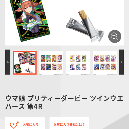
仮面ライダーシリー
キャラパキ
にふぉるめーしょん
ガンダムシリーズ
ポケモンスケールワ
アンパンマン
たまご
ま
ズ
＆スクエアシール
ールド
PROJECT R.E.D.・
つりグミ
ポケットモンスター
SMPシリーズ
サンリオキャラクタ
キャラデコ
わ
スーパー戦隊シリー
ーズ
ズ
ウマ娘 プリティーダービー ツインウエ
ハース 第4R
お気に入り
お気に入り登録とは？