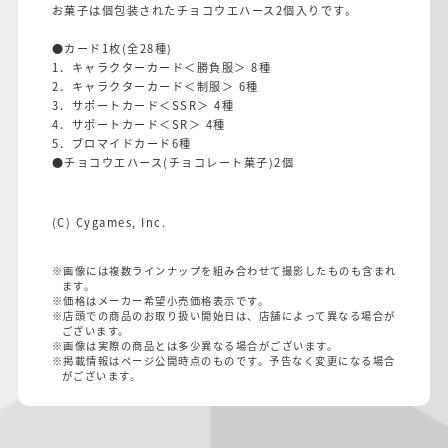
お菓子は個包装されたチョコウエハース2個入りです。
●カード1枚(全28種)
1．キャラクターカード＜勝負服＞ 8種
2．キャラクターカード＜制服＞ 6種
3．サポートカード＜SSR＞ 4種
4．サポートカード＜SR＞ 4種
5．ブロマイドカード6種
●チョコウエハース(チョコレート菓子)2個
(C) Cygames, Inc.
※画像には複数ラインナップを組み合わせて撮影したものも含まれ
ます。
※価格はメーカー希望小売価格表示です。
※店頭での商品のお取り扱い開始日は、店舗によって異なる場合が
ございます。
※画像は実際の商品とは多少異なる場合がございます。
※掲載情報はページ公開時点のものです。予告なく変更になる場合
がございます。