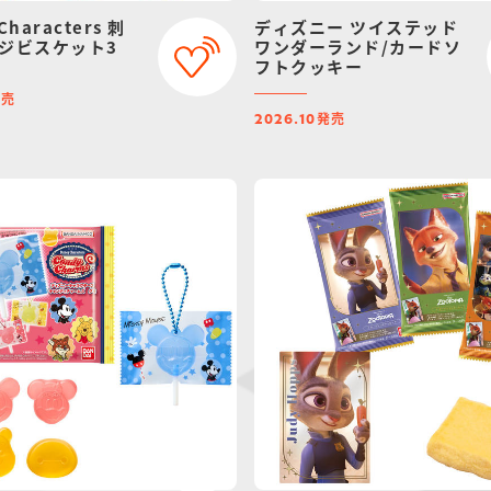
Characters 刺
ディズニー ツイステッド
ジビスケット3
ワンダーランド/カードソ
フトクッキー
発売
発売
2026.10