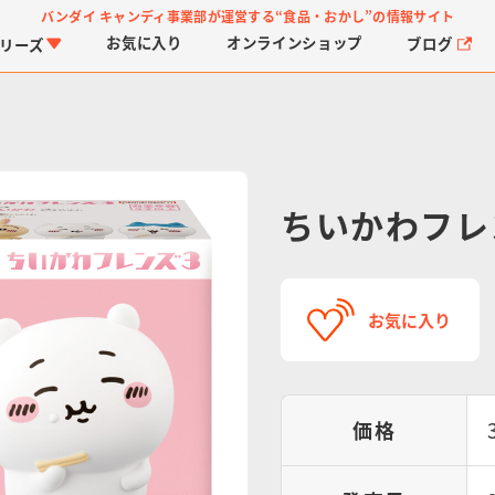
バンダイ キャンディ事業部が運営する
“食品・おかし”の情報サイト
お気に入り
オンライン
ショップ
ブログ
リーズ
ちいかわフレ
PROJECT R.E.D.・ス
つりグミ
プリキュアシリーズ
チョコサプ
ガ
に
お気に入り
ーパー戦隊シリーズ
ス
価格