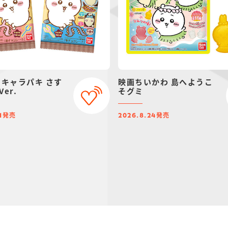
 キャラパキ さす
映画ちいかわ 島へようこ
er.
そグミ
発売
発売
1
2026.8.24