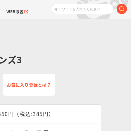
WEB取説
ンズ3
ンダムシリーズ
ふぉるめーしょん＆
ポケットモンスター
SMPシリーズ
ドラゴン
ポケモン
お気に入り登録とは？
クエアシール
350円（税込:385円）