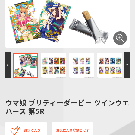
仮面ライダーシリー
キャラパキ
にふぉるめーしょん
ガンダムシリーズ
ポケモンスケールワ
アンパンマン
たまご
ま
ズ
＆スクエアシール
ールド
PROJECT R.E.D.・
つりグミ
ポケットモンスター
SMPシリーズ
サンリオキャラクタ
キャラデコ
わ
スーパー戦隊シリー
ーズ
ズ
ウマ娘 プリティーダービー ツインウエ
ハース 第5R
お気に入り
お気に入り登録とは？