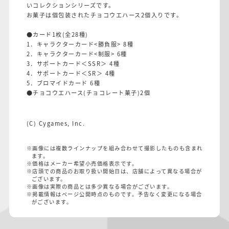
いコレクションシリーズです。
お菓子は個包装されたチョコウエハース2個入りです。
●カード1枚(全28種)
1．キャラクターカード<勝負服> 8種
2．キャラクターカード<制服> 6種
3．サポートカード＜SSR＞ 4種
4．サポートカード＜SR＞ 4種
5．ブロマイドカード 6種
●チョコウエハース(チョコレート菓子)2個
(C) Cygames, Inc.
※画像には複数ラインナップを組み合わせて撮影したものも含まれ
ます。
※価格はメーカー希望小売価格表示です。
※店頭での商品のお取り扱い開始日は、店舗によって異なる場合が
ございます。
※画像は実際の商品とは多少異なる場合がございます。
※掲載情報はページ公開時点のものです。予告なく変更になる場合
がございます。