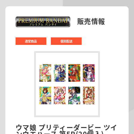
販売情報
通常商品
個別配送
ウマ娘 プリティーダービー ツイ
ンウエハース 第5R(20個入)