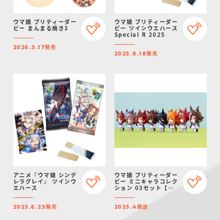
ウマ娘 プリティーダー
ウマ娘 プリティーダー
ビー まんまる焼き3
ビー ツインウエハース
Special R 2025
発売
2026.3.17
発売
2025.8.18
アニメ『ウマ娘 シンデ
ウマ娘 プリティーダー
レラグレイ』 ツインウ
ビー ミニキャラコレク
エハース
ション 03セット【プ
レミアムバンダイ
&CyStore限定】
発売
発送
2025.6.23
2025.4