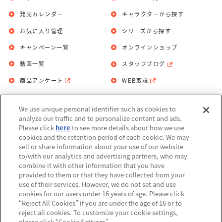
発売カレンダー
キャラクターから探す
お気に入り管理
シリーズから探す
キャンペーン一覧
オンラインショップ
動画一覧
スタッフブログ
商品アンケート
WEB取説
We use unique personal identifier such as cookies to
お問い合わせ
個人情報保護方針
analyze our traffic and to personalize content and ads.
Please click
here
to see more details about how we use
利用規約
cookies and the retention period of each cookie. We may
sell or share information about your use of our website
Do Not Sell or Share My Personal
to/with our analytics and advertising partners, who may
Information
combine it with other information that you have
provided to them or that they have collected from your
アレルギー情報
use of their services. However, we do not set and use
cookies for our users under 16 years of age. Please click
“Reject All Cookies” if you are under the age of 16 or to
reject all cookies. To customize your cookie settings,
please click “Cookie Settings”.