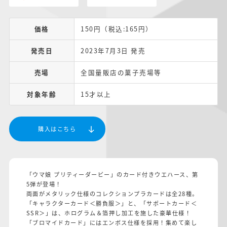
価格
150円（税込:165円）
発売日
2023年7月3日 発売
売場
全国量販店の菓子売場等
対象年齢
15才以上
購入はこちら
「ウマ娘 プリティーダービー」のカード付きウエハース、第
5弾が登場！
両面がメタリック仕様のコレクションプラカードは全28種。
「キャラクターカード＜勝負服＞」と、「サポートカード＜
SSR＞」は、ホログラム＆箔押し加工を施した豪華仕様！
「ブロマイドカード」にはエンボス仕様を採用！集めて楽し