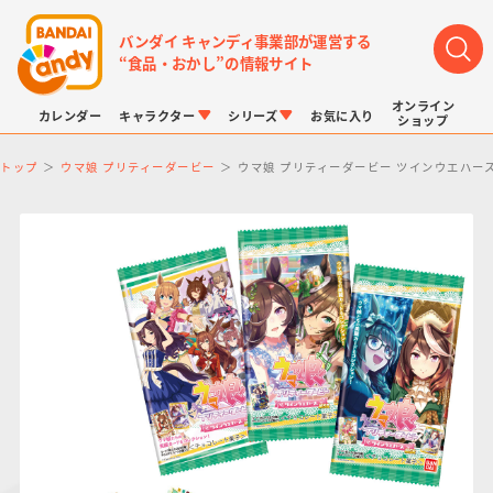
バンダイ キャンディ事業部が運営する
“食品・おかし”の情報サイト
オンライン
カレンダー
キャラクター
シリーズ
お気に入り
ショップ
トップ
ウマ娘 プリティーダービー
ウマ娘 プリティーダービー ツインウエハース
LINK TRAVELERS
チョコボックス
プリキュアシリーズ
チョコサプ
ドラゴンボール
ポケモンキッズ