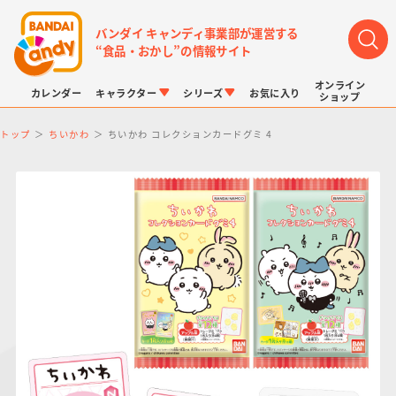
バンダイ キャンディ事業部が運営する
“食品・おかし”の情報サイト
オンライン
カレンダー
キャラクター
シリーズ
お気に入り
ショップ
トップ
ちいかわ
ちいかわ コレクションカードグミ 4
LINK TRAVELERS
チョコボックス
プリキュアシリーズ
チョコサプ
ドラゴンボール
ポケモンキッズ