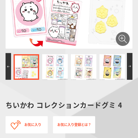
仮面ライダーシリー
キャラパキ
にふぉるめーしょん
ガンダムシリーズ
ポケモンスケールワ
アンパンマン
たまご
ま
ズ
＆スクエアシール
ールド
PROJECT R.E.D.・
つりグミ
ポケットモンスター
SMPシリーズ
サンリオキャラクタ
キャラデコ
わ
スーパー戦隊シリー
ーズ
ズ
ちいかわ コレクションカードグミ 4
お気に入り
お気に入り登録とは？