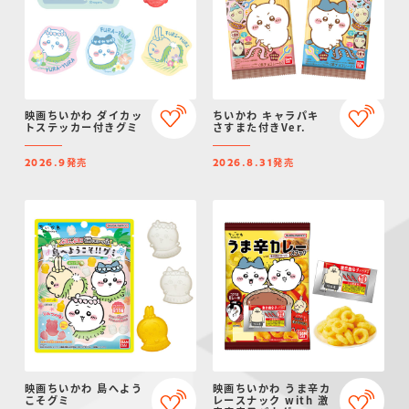
映画ちいかわ ダイカッ
ちいかわ キャラパキ
トステッカー付きグミ
さすまた付きVer.
発売
発売
2026.9
2026.8.31
映画ちいかわ 島へよう
映画ちいかわ うま辛カ
こそグミ
レースナック with 激