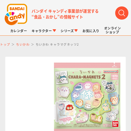
バンダイ キャンディ事業部が運営する
“食品・おかし”の情報サイト
オンライン
カレンダー
キャラクター
シリーズ
お気に入り
ショップ
トップ
ちいかわ
ちいかわ キャラマグネッツ2
LINK TRAVELERS
チョコボックス
プリキュアシリーズ
チョコサプ
ドラゴンボール
ポケモンキッズ