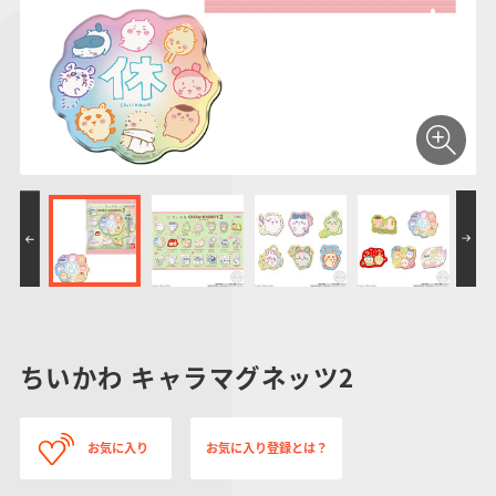
仮面ライダーシリー
キャラパキ
にふぉるめーしょん
ガンダムシリーズ
ポケモンスケールワ
アンパンマン
たまご
ま
ズ
＆スクエアシール
ールド
PROJECT R.E.D.・
つりグミ
ポケットモンスター
SMPシリーズ
サンリオキャラクタ
キャラデコ
わ
スーパー戦隊シリー
ーズ
ズ
ちいかわ キャラマグネッツ2
お気に入り
お気に入り登録とは？