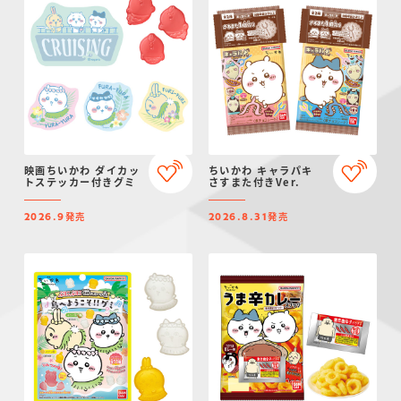
映画ちいかわ ダイカッ
ちいかわ キャラパキ
トステッカー付きグミ
さすまた付きVer.
発売
発売
2026.9
2026.8.31