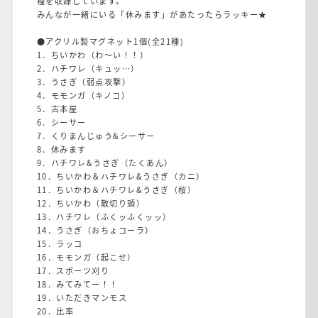
種を収録しています。
みんなが一緒にいる「休みます」があたったらラッキー★
●アクリル製マグネット1個(全21種)
1．ちいかわ（わ～い！！）
2．ハチワレ（キュッ…）
3．うさぎ（弱点攻撃）
4．モモンガ（キノコ）
5．古本屋
6．シーサー
7．くりまんじゅう&シーサー
8．休みます
9．ハチワレ&うさぎ（たくあん）
10．ちいかわ＆ハチワレ&うさぎ（カニ）
11．ちいかわ＆ハチワレ&うさぎ（桜）
12．ちいかわ（散切り頭）
13．ハチワレ（ふくッふくッッ）
14．うさぎ（おちょコーラ）
15．ラッコ
16．モモンガ（起こせ）
17．スポーツ刈り
18．みてみてー！！
19．いただきマンモス
20．比率