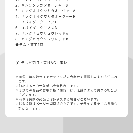
2．キングクワガタオージャーB
3．キングオオクワガタオージャーA
4．キングオオクワガタオージャーB
5．スパイダークモノスA
6．スパイダークモノスB
7．キングキョウリュウレッドA
8．キングキョウリュウレッドB
●ラムネ菓子1個
(C)テレビ朝日・東映AG・東映
※画像には複数ラインナップを組み合わせて撮影したものも含まれ
ます。
※価格はメーカー希望小売価格表示です。
※店頭での商品のお取り扱い開始日は、店舗によって異なる場合が
ございます。
※画像は実際の商品とは多少異なる場合がございます。
※掲載情報はページ公開時点のものです。予告なく変更になる場合
がございます。