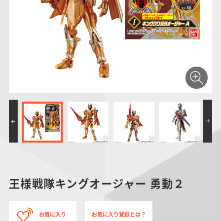
仮面ライダーシリー
キャラパキ
にふぉるめーしょん
ガンダムシリーズ
ポケモンスケールワ
アンパンマン
たまご
ま
ズ
＆スクエアシール
ールド
PROJECT R.E.D.・
つりグミ
ポケットモンスター
SMPシリーズ
サンリオキャラクタ
キャラデコ
わ
スーパー戦隊シリー
ーズ
ズ
王様戦隊キングオージャー 勇動２
お気に入り
お気に入り登録とは？