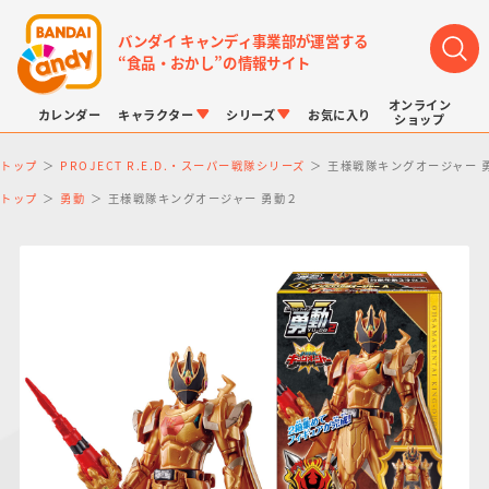
バンダイ キャンディ事業部が運営する
“食品・おかし”の情報サイト
オンライン
カレンダー
キャラクター
シリーズ
お気に入り
ショップ
トップ
PROJECT R.E.D.・スーパー戦隊シリーズ
王様戦隊キングオージャー 
トップ
勇動
王様戦隊キングオージャー 勇動２
LINK TRAVELERS
チョコボックス
プリキュアシリーズ
チョコサプ
ドラゴンボール
ポケモンキッズ