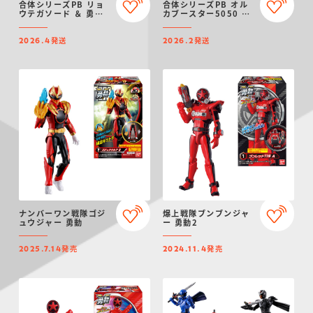
合体シリーズPB リョ
合体シリーズPB オル
ウテガソード ＆ 勇動
カブースター5050 ＆
テガソードゴジュウウ
勇動 ワイルドゴジュウ
ルフ【プレミアムバン
ウルフ【プレミアムバ
発送
発送
ダイ限定】
ンダイ限定】
2026.4
2026.2
ナンバーワン戦隊ゴジ
爆上戦隊ブンブンジャ
ュウジャー 勇動
ー 勇動2
発売
発売
2025.7.14
2024.11.4