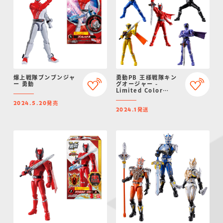
爆上戦隊ブンブンジャ
勇動PB 王様戦隊キン
ー 勇動
グオージャー -
Limited Color
Edition -【プレミア
発売
ムバンダイ限定】
2024.5.20
発送
2024.1