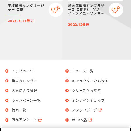
王様戦隊キングオージ
暴太郎戦隊ドンブラザ
ャー 勇動
ーズ 勇動PB ソノ
イ・ソノニ・ソノザセ
ット【プレミアムバン
発売
ダイ限定】
2023.5.15
発送
2022.12
トップページ
ニュース一覧
発売カレンダー
キャラクターから探す
お気に入り管理
シリーズから探す
キャンペーン一覧
オンラインショップ
動画一覧
スタッフブログ
商品アンケート
WEB取説