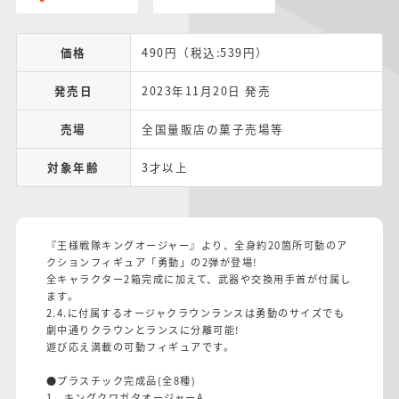
価格
490円（税込:539円）
発売日
2023年11月20日 発売
売場
全国量販店の菓子売場等
対象年齢
3才以上
『王様戦隊キングオージャー』より、全身約20箇所可動のア
クションフィギュア「勇動」の2弾が登場!
全キャラクター2箱完成に加えて、武器や交換用手首が付属し
ます。
2.4.に付属するオージャクラウンランスは勇動のサイズでも
劇中通りクラウンとランスに分離可能!
遊び応え満載の可動フィギュアです。
●プラスチック完成品(全8種)
1．キングクワガタオージャーA