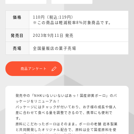
価格
110円（税込:119円）
※この商品は軽減税率8%対象商品です。
発売日
2023年9月11日 発売
売場
全国量販店の菓子売場
商品アンケート
発売中の「NHKいないいないばあっ！国産卵黄ボーロ」のパ
ッケージをリニューアル！
パッケージにはチャックが付いており、お子様の成長や個人
差に合わせて食べる量を調整できるので、携帯にも便利で
す。
原料にこだわったボーロはそのまま。ボーロの老舗 岩本製菓
と共同開発したオリジナル配合で、原料は全て国産原料を使