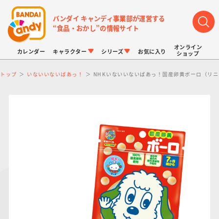
バンダイ キャンディ事業部が運営する
“食品・おかし”の情報サイト
オンライン
カレンダー
キャラクター
シリーズ
お気に入り
ショップ
トップ
いないいないばあっ！
NHKいないいないばあっ！国産卵黄ボーロ（リ
LINK TRAVELERS
チョコボックス
プリキュアシリーズ
チョコサプ
ドラゴンボール
ポケモンキッズ