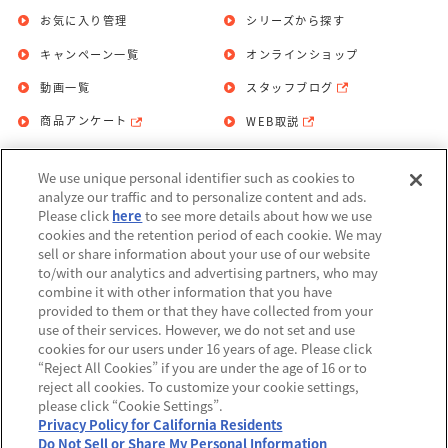
お気に入り管理
シリーズから探す
キャンペーン一覧
オンラインショップ
動画一覧
スタッフブログ
商品アンケート
WEB取説
We use unique personal identifier such as cookies to
お問い合わせ
個人情報保護方針
analyze our traffic and to personalize content and ads.
Please click
here
to see more details about how we use
利用規約
cookies and the retention period of each cookie. We may
sell or share information about your use of our website
Do Not Sell or Share My Personal
to/with our analytics and advertising partners, who may
Information
combine it with other information that you have
provided to them or that they have collected from your
アレルギー情報
use of their services. However, we do not set and use
cookies for our users under 16 years of age. Please click
“Reject All Cookies” if you are under the age of 16 or to
reject all cookies. To customize your cookie settings,
please click “Cookie Settings”.
Privacy Policy for California Residents
©BANDAI
Do Not Sell or Share My Personal Information