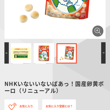
仮面ライダーシリー
キャラパキ
にふぉるめーしょん
ガンダムシリーズ
ポケモンスケールワ
アンパンマン
たまご
ま
ズ
＆スクエアシール
ールド
PROJECT R.E.D.・
つりグミ
ポケットモンスター
SMPシリーズ
サンリオキャラクタ
キャラデコ
わ
スーパー戦隊シリー
ーズ
ズ
NHKいないいないばあっ！国産卵黄ボ
ーロ（リニューアル）
お気に入り
お気に入り登録とは？