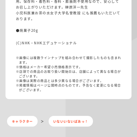
用。保存料・着色料・香料・膨脹剤不使用なので、安心して
お召し上がりいただけます。榊原洋一先生
小児科医兼お茶の水女子大学名誉教授 にも推薦もいただいて
おります。
●焼菓子20g
(C)NHK・NHKエデュケーショナル
※画像には複数ラインナップを組み合わせて撮影したものも含まれ
ます。
※価格はメーカー希望小売価格表示です。
※店頭での商品のお取り扱い開始日は、店舗によって異なる場合が
ございます。
※画像は実際の商品とは多少異なる場合がございます。
※掲載情報はページ公開時点のものです。予告なく変更になる場合
がございます。
キャラクター
いないいないばあっ！