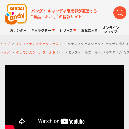
バンダイ キャンディ事業部が運営する
“食品・おかし”の情報サイト
オンライン
カレンダー
キャラクター
シリーズ
お気に入り
ショップ
トップ
ポケットモンスターシリーズ
ポケモンスケールワールド パルデア地方 
トップ
ポケモンスケールワールド
ポケモンスケールワールド パルデア地方 ミ
LINK TRAVELERS
チョコボックス
プリキュアシリーズ
チョコサプ
ドラゴンボール
ポケモンキッズ