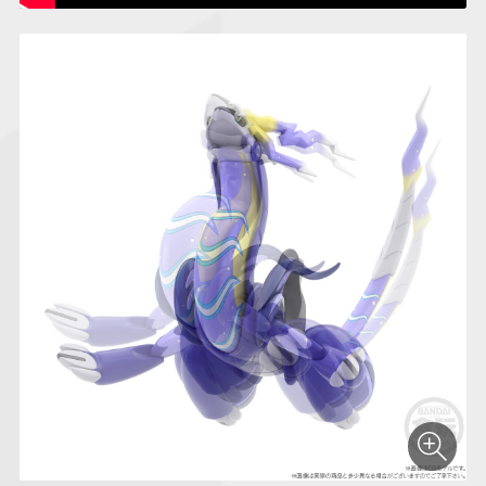
仮面ライダーシリー
キャラパキ
にふぉるめーしょん
ガンダムシリーズ
ポケモンスケールワ
アンパンマン
たまご
ま
ズ
＆スクエアシール
ールド
PROJECT R.E.D.・
つりグミ
ポケットモンスター
SMPシリーズ
サンリオキャラクタ
キャラデコ
わ
スーパー戦隊シリー
ーズ
ズ