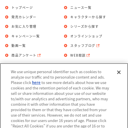
トップページ
ニュース一覧
発売カレンダー
キャラクターから探す
お気に入り管理
シリーズから探す
キャンペーン一覧
オンラインショップ
動画一覧
スタッフブログ
商品アンケート
WEB取説
We use unique personal identifier such as cookies to
お問い合わせ
個人情報保護方針
analyze our traffic and to personalize content and ads.
Please click
here
to see more details about how we use
利用規約
cookies and the retention period of each cookie. We may
sell or share information about your use of our website
Do Not Sell or Share My Personal
to/with our analytics and advertising partners, who may
Information
combine it with other information that you have
provided to them or that they have collected from your
アレルギー情報
use of their services. However, we do not set and use
cookies for our users under 16 years of age. Please click
“Reject All Cookies” if you are under the age of 16 or to