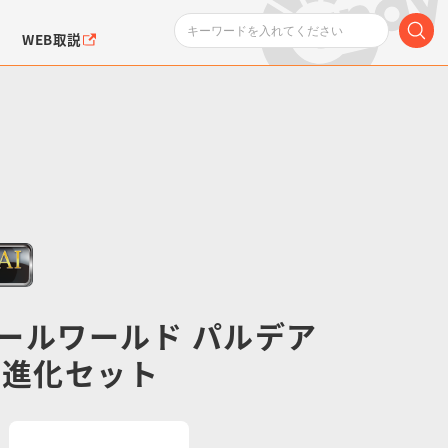
WEB取説
ンダムシリーズ
ふぉるめーしょん＆
ポケットモンスター
SMPシリーズ
ドラゴン
ポケモン
クエアシール
ールワールド パルデア
イ進化セット