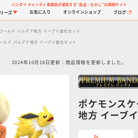
バンダイ キャンディ事業部が運営する
“食品・おかし”の情報サイト
お気に入り
オンライン
ショップ
ブログ
リーズ
ワールド パルデア地方 イーブイ進化セット
ールド パルデア地方 イーブイ進化セット
2024年10月18日更新：商品情報を更新しました。
PROJECT R.E.D.・ス
つりグミ
プリキュアシリーズ
チョコサプ
ガ
に
ーパー戦隊シリーズ
ス
ポケモンスケ
地方 イーブ