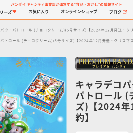
バンダイ キャンディ事業部が運営する
“食品・おかし”の情報サイト
お気に入り
オンライン
ショップ
ブログ
リーズ
パウ・パトロール (チョコクリーム)(5号サイズ)【2024年12月発送・
トロール (チョコクリーム)(5号サイズ)【2024年12月発送・クリスマ
キャラデコパ
PROJECT R.E.D.・ス
つりグミ
プリキュアシリーズ
チョコサプ
ガ
に
ーパー戦隊シリーズ
ス
パトロール (
ズ)【2024
約】