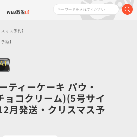
WEB取説
クリスマス予約】
ス予約】
ーティーケーキ パウ・
ンダムシリーズ
ふぉるめーしょん＆
ポケットモンスター
SMPシリーズ
ドラゴン
ポケモン
クエアシール
チョコクリーム)(5号サイ
年12月発送・クリスマス予