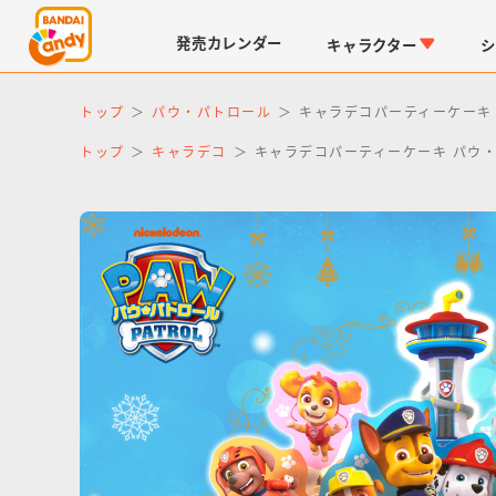
発売
カレンダー
キャラクター
シ
トップ
パウ・パトロール
キャラデコパーティーケーキ 
トップ
キャラデコ
キャラデコパーティーケーキ パウ・パ
LINK TRAVELERS
チョコボックス
仮面ライダーシリーズ
キャラパキ