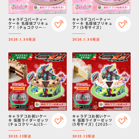
キャラデコパーティー
キャラデコパーティー
ケーキ 名探偵プリキュ
ケーキ 名探偵プリキュ
ア！ (チョコクリーム)
ア！(5号サイズ)
(5号サイズ)
発送
発送
2026.1.30
2026.1.30
キャラデコお祝いケー
キャラデコお祝いケー
キ 仮面ライダーゼッツ
キ 仮面ライダーゼッツ
(チョコクリーム)(5号
(5号サイズ)【2025年
サイズ)【2025年12月
12月発送・クリスマス
発送・クリスマス予
予約】
発送
発送
約】
2025.12
2025.12