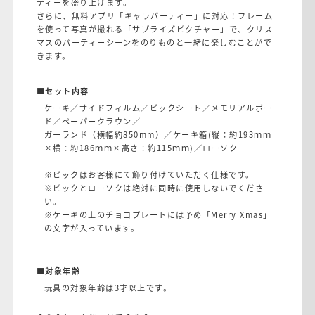
ティーを盛り上げます。
さらに、無料アプリ「キャラパーティー」に対応！フレーム
を使って写真が撮れる「サプライズピクチャー」で、クリス
マスのパーティーシーンをのりものと一緒に楽しむことがで
きます。
■セット内容
ケーキ／サイドフィルム／ピックシート／メモリアルボー
ド／ペーパークラウン／
ガーランド（横幅約850mm）／ケーキ箱(縦：約193ｍｍ
×横：約186ｍｍ×高さ：約115ｍｍ)／ローソク
※ピックはお客様にて飾り付けていただく仕様です。
※ピックとローソクは絶対に同時に使用しないでくださ
い。
※ケーキの上のチョコプレートには予め「Merry Xmas」
の文字が入っています。
■対象年齢
玩具の対象年齢は3才以上です。