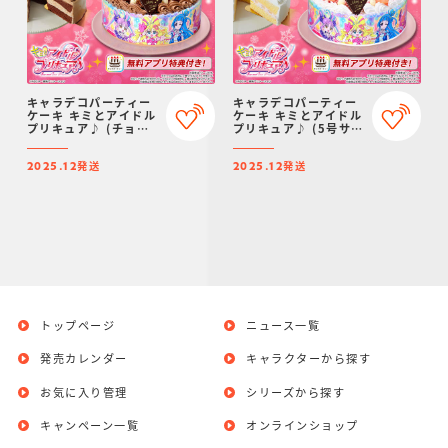
キャラデコパーティー
キャラデコパーティー
ケーキ キミとアイドル
ケーキ キミとアイドル
プリキュア♪ (チョコ
プリキュア♪ (5号サイ
クリーム)(5号サイズ)
ズ)【2025年12月発
【2025年12月発送・
送・クリスマス予約】
発送
発送
クリスマス予約】
2025.12
2025.12
トップページ
ニュース一覧
発売カレンダー
キャラクターから探す
お気に入り管理
シリーズから探す
キャンペーン一覧
オンラインショップ