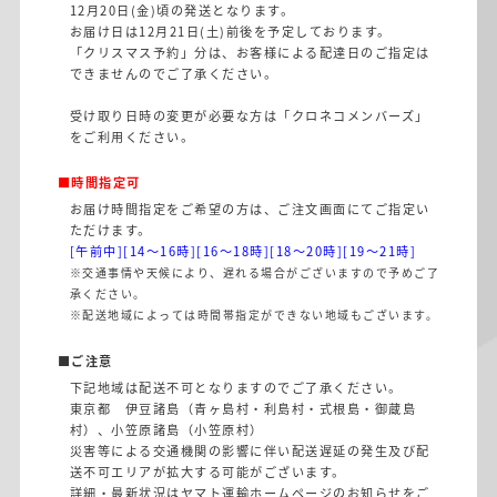
12月20日(金)頃の発送となります。
お届け日は12月21日(土)前後を予定しております。
「クリスマス予約」分は、お客様による配達日のご指定は
できませんのでご了承ください。
受け取り日時の変更が必要な方は
「クロネコメンバーズ」
をご利用ください。
■時間指定可
お届け時間指定をご希望の方は、ご注文画面にてご指定い
ただけます。
[午前中][14〜16時][16〜18時][18〜20時][19〜21時]
※交通事情や天候により、遅れる場合がございますので予めご了
承ください。
※配送地域によっては時間帯指定ができない地域もございます。
■ご注意
下記地域は配送不可となりますのでご了承ください。
東京都 伊豆諸島（青ヶ島村・利島村・式根島・御蔵島
村）、小笠原諸島（小笠原村）
災害等による交通機関の影響に伴い配送遅延の発生及び配
送不可エリアが拡大する可能がございます。
詳細・最新状況はヤマト運輸ホームページのお知らせをご