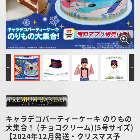
仮面ライダーシリー
キャラパキ
にふぉるめーしょん
ガンダムシリーズ
ポケモンスケールワ
アンパンマン
たまご
ま
ズ
＆スクエアシール
ールド
PROJECT R.E.D.・
つりグミ
ポケットモンスター
SMPシリーズ
サンリオキャラクタ
キャラデコ
わ
スーパー戦隊シリー
ーズ
ズ
キャラデコパーティーケーキ のりもの
大集合！ (チョコクリーム)(5号サイズ)
【2024年12月発送・クリスマス予