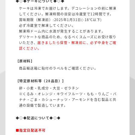
◆◇◆ケーキについて◆◇◆
ケーキは冷凍でお届けします。デコレーションの前に解凍
してください。解凍時間の目安は冷蔵室で12時間です。
賞味期限（解凍前）:2025年1月31日(-18℃以下)
必ず冷蔵室で解凍してください。
解凍時ドーム内に水滴が発生することがあります。
デリケートな商品のため、なるべくスムーズにお受け取り
いただき、
届きましたら保管・解凍前に、必ず中身をご確
認ください。
【原材料】
商品輸送箱に貼付のラベルをご確認ください。
【特定原材料等（28品目）】
卵・小麦・乳成分・大豆・ゼラチン
※くるみ・オレンジ・キウイフルーツ・もも・りんご・バ
ナナ・ごま・カシューナッツ・アーモンドを含む製品と共
通の設備で製造しています。
◆◇◆配送について◆◇◆
■指定日配送不可