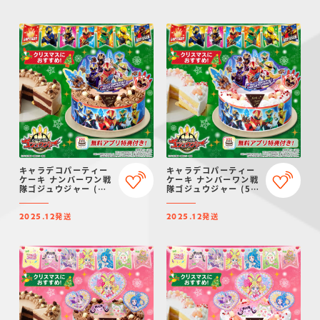
キャラデコパーティー
キャラデコパーティー
ケーキ ナンバーワン戦
ケーキ ナンバーワン戦
隊ゴジュウジャー (チ
隊ゴジュウジャー (5号
ョコクリーム)(5号サ
サイズ)【2025年12月
イズ)【2025年12月発
発送・クリスマス予
発送
発送
送・クリスマス予約】
約】
2025.12
2025.12