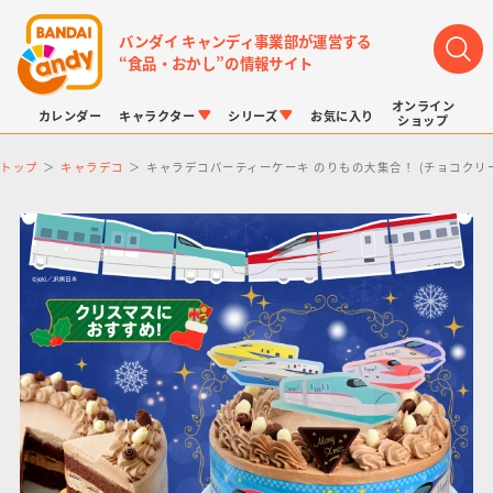
バンダイ キャンディ事業部が運営する
“食品・おかし”の情報サイト
オンライン
カレンダー
キャラクター
シリーズ
お気に入り
ショップ
トップ
キャラデコ
キャラデコパーティーケーキ のりもの大集合！ (チョコクリー
LINK TRAVELERS
チョコボックス
プリキュアシリーズ
チョコサプ
ドラゴンボール
ポケモンキッズ