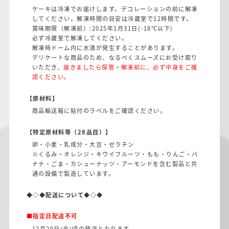
ケーキは冷凍でお届けします。デコレーションの前に解凍
してください。解凍時間の目安は冷蔵室で12時間です。
賞味期限（解凍前）:2025年1月31日(-18℃以下)
必ず冷蔵室で解凍してください。
解凍時ドーム内に水滴が発生することがあります。
デリケートな商品のため、なるべくスムーズにお受け取り
いただき、
届きましたら保管・解凍前に、必ず中身をご確
認ください。
【原材料】
商品輸送箱に貼付のラベルをご確認ください。
【特定原材料等（28品目）】
卵・小麦・乳成分・大豆・ゼラチン
※くるみ・オレンジ・キウイフルーツ・もも・りんご・バ
ナナ・ごま・カシューナッツ・アーモンドを含む製品と共
通の設備で製造しています。
◆◇◆配送について◆◇◆
■指定日配送不可
12月20日(金)頃の発送となります。