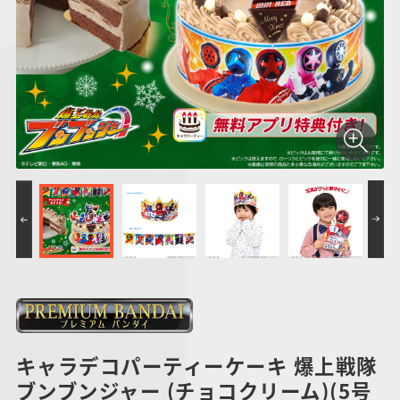
仮面ライダーシリー
キャラパキ
にふぉるめーしょん
ガンダムシリーズ
ポケモンスケールワ
アンパンマン
たまご
ま
ズ
＆スクエアシール
ールド
PROJECT R.E.D.・
つりグミ
ポケットモンスター
SMPシリーズ
サンリオキャラクタ
キャラデコ
わ
スーパー戦隊シリー
ーズ
ズ
キャラデコパーティーケーキ 爆上戦隊
ブンブンジャー (チョコクリーム)(5号