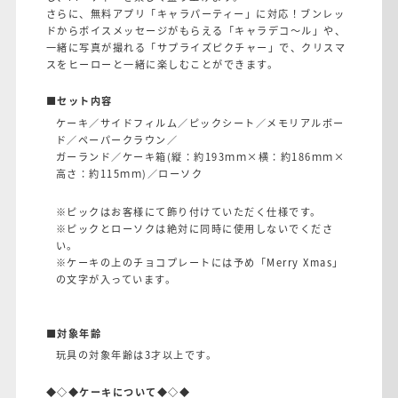
さらに、無料アプリ「キャラパーティー」に対応！ブンレッ
ドからボイスメッセージがもらえる「キャラデコ〜ル」や、
一緒に写真が撮れる「サプライズピクチャー」で、クリスマ
スをヒーローと一緒に楽しむことができます。
■セット内容
ケーキ／サイドフィルム／ピックシート／メモリアルボー
ド／ペーパークラウン／
ガーランド／ケーキ箱(縦：約193ｍｍ×横：約186ｍｍ×
高さ：約115ｍｍ)／ローソク
※ピックはお客様にて飾り付けていただく仕様です。
※ピックとローソクは絶対に同時に使用しないでくださ
い。
※ケーキの上のチョコプレートには予め「Merry Xmas」
の文字が入っています。
■対象年齢
玩具の対象年齢は3才以上です。
◆◇◆ケーキについて◆◇◆