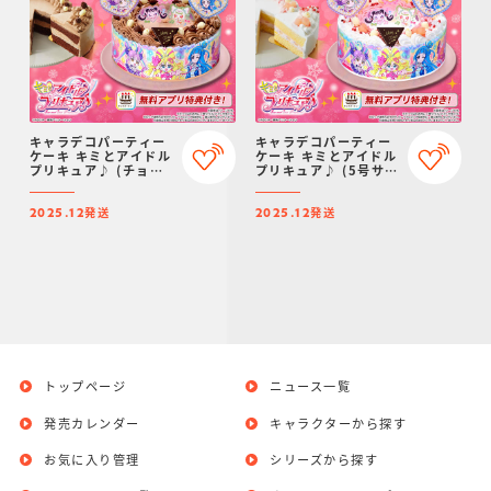
キャラデコパーティー
キャラデコパーティー
ケーキ キミとアイドル
ケーキ キミとアイドル
プリキュア♪ (チョコ
プリキュア♪ (5号サイ
クリーム)(5号サイズ)
ズ)【2025年12月発
【2025年12月発送・
送・クリスマス予約】
発送
発送
クリスマス予約】
2025.12
2025.12
トップページ
ニュース一覧
発売カレンダー
キャラクターから探す
お気に入り管理
シリーズから探す