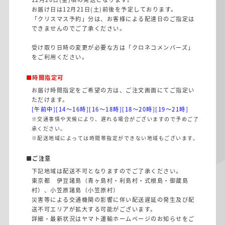
お届け日は12月21日(土)前後を予定しております。
「クリスマス予約」分は、お客様による配達日のご指定は
できませんのでご了承ください。
受け取り日時の変更が必要な方は
「クロネコメンバーズ」
をご利用ください。
■時間指定可
お届け時間指定をご希望の方は、ご注文画面にてご指定い
ただけます。
[午前中][14〜16時][16〜18時][18〜20時][19〜21時]
※交通事情や天候により、遅れる場合がございますので予めご了
承ください。
※配送地域によっては時間帯指定ができない地域もございます。
■ご注意
下記地域は配送不可となりますのでご了承ください。
東京都 伊豆諸島（青ヶ島村・利島村・式根島・御蔵島
村）、小笠原諸島（小笠原村）
災害等による交通機関の影響に伴い配送遅延の発生及び配
送不可エリアが拡大する可能がございます。
詳細・最新状況はヤマト運輸ホームページのお知らせをご