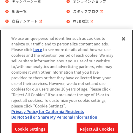
キャンペーン一覧
オンラインショップ
動画一覧
スタッフブログ
商品アンケート
WEB取説
We use unique personal identifier such as cookies to
お問い合わせ
個人情報保護方針
analyze our traffic and to personalize content and ads.
Please click
here
to see more details about how we use
利用規約
cookies and the retention period of each cookie. We may
sell or share information about your use of our website
Do Not Sell or Share My Personal
to/with our analytics and advertising partners, who may
Information
combine it with other information that you have
provided to them or that they have collected from your
アレルギー情報
use of their services. However, we do not set and use
cookies for our users under 16 years of age. Please click
“Reject All Cookies” if you are under the age of 16 or to
reject all cookies. To customize your cookie settings,
please click “Cookie Settings”.
Privacy Policy for California Residents
©BANDAI
Do Not Sell or Share My Personal Information
▼コピーライト一覧を表示する
Cookie Settings
Reject All Cookies