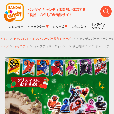
バンダイ キャンディ事業部が運営する
“食品・おかし”の情報サイト
オンライン
カレンダー
キャラクター
シリーズ
お気に入り
ショップ
トップ
PROJECT R.E.D.・スーパー戦隊シリーズ
キャラデコパーティーケーキ 
トップ
キャラデコ
キャラデコパーティーケーキ 爆上戦隊ブンブンジャー (チョコ
LINK TRAVELERS
チョコボックス
プリキュアシリーズ
チョコサプ
ドラゴンボール
ポケモンキッズ