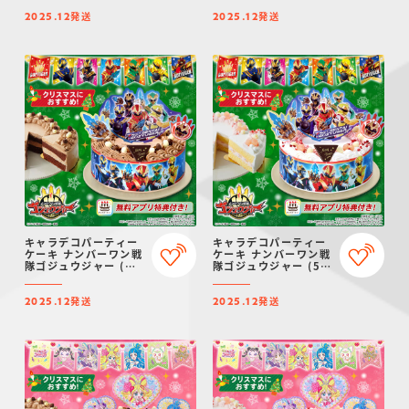
発送・クリスマス予
予約】
発送
発送
約】
2025.12
2025.12
キャラデコパーティー
キャラデコパーティー
ケーキ ナンバーワン戦
ケーキ ナンバーワン戦
隊ゴジュウジャー (チ
隊ゴジュウジャー (5号
ョコクリーム)(5号サ
サイズ)【2025年12月
イズ)【2025年12月発
発送・クリスマス予
発送
発送
送・クリスマス予約】
約】
2025.12
2025.12