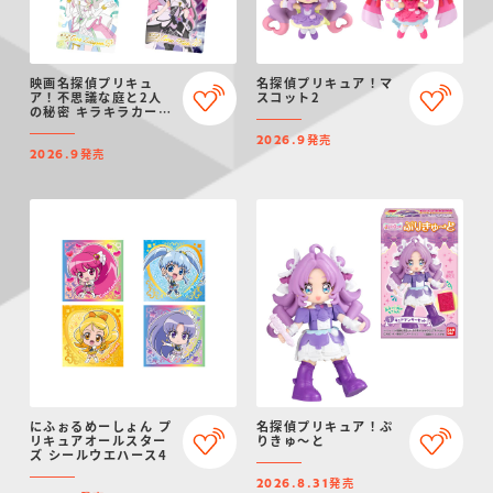
映画名探偵プリキュ
名探偵プリキュア！マ
ア！不思議な庭と2人
スコット2
の秘密 キラキラカード
グミ
発売
2026.9
発売
2026.9
にふぉるめーしょん プ
名探偵プリキュア！ぷ
リキュアオールスター
りきゅ～と
ズ シールウエハース4
発売
2026.8.31