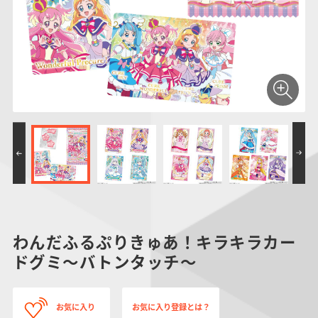
仮面ライダーシリー
キャラパキ
にふぉるめーしょん
ガンダムシリーズ
ポケモンスケールワ
アンパンマン
たまご
ま
ズ
＆スクエアシール
ールド
PROJECT R.E.D.・
つりグミ
ポケットモンスター
SMPシリーズ
サンリオキャラクタ
キャラデコ
わ
スーパー戦隊シリー
ーズ
ズ
わんだふるぷりきゅあ！キラキラカー
ドグミ～バトンタッチ～
お気に入り
お気に入り登録とは？