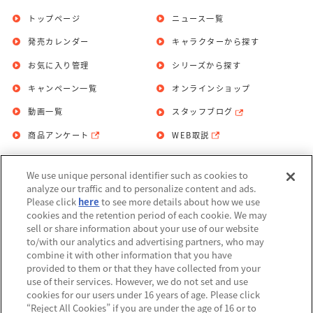
トップページ
ニュース一覧
発売カレンダー
キャラクターから探す
お気に入り管理
シリーズから探す
キャンペーン一覧
オンラインショップ
動画一覧
スタッフブログ
商品アンケート
WEB取説
We use unique personal identifier such as cookies to
お問い合わせ
個人情報保護方針
analyze our traffic and to personalize content and ads.
Please click
here
to see more details about how we use
利用規約
cookies and the retention period of each cookie. We may
sell or share information about your use of our website
Do Not Sell or Share My Personal
to/with our analytics and advertising partners, who may
Information
combine it with other information that you have
provided to them or that they have collected from your
アレルギー情報
use of their services. However, we do not set and use
cookies for our users under 16 years of age. Please click
“Reject All Cookies” if you are under the age of 16 or to