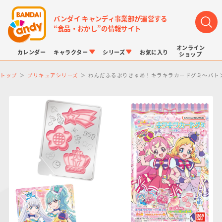
バンダイ キャンディ事業部が運営する
“食品・おかし”の情報サイト
オンライン
カレンダー
キャラクター
シリーズ
お気に入り
ショップ
トップ
プリキュアシリーズ
わんだふるぷりきゅあ！キラキラカードグミ～バト
LINK TRAVELERS
チョコボックス
プリキュアシリーズ
チョコサプ
ドラゴンボール
ポケモンキッズ